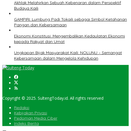
Akhlak Melahirkan Sebuah Kebenaran dalam Perspektif
Budaya Kaili
GAMPIRI: Lumbung Padi Tokaili sebagai Simbol Ketahanan
Pangan dan Kebersamaan
Ekonomi Konstitusi: Mengembalikan Kedaulatan Ekonomi
kepada Rakyat dan Umat
Ungkapan Bijak Masyarakat Kaili: NOLUNU – Semangat
Kebersamaan dalam Mengelola Kehidupan
Copyright © 2025. SultengToday.id. All rights reserved
Redaksi
Kebijakan Privasi
Pedoman Media Ciber
Indeks Berita