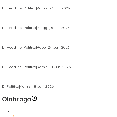
Agenda Akbar Perkuat Mesin Organisasi
Di Headline, Politika
|
Kamis, 23 Juli 2026
Di Pelantikan PAN Sulteng, Gubernur Anwar Hafid Ajak Sinergi
Optimalkan Potensi Daerah
Di Headline, Politika
|
Minggu, 5 Juli 2026
Rio Capella Gantikan Hadianto Rasyid Sebagai Ketua DPD
Hanura Sulteng
Di Headline, Politika
|
Rabu, 24 Juni 2026
DPW PKB Sulteng Sukses Gelar Muscab, Mustasyar Apresiasi
Kinerja Utat Bowo
Di Headline, Politika
|
Kamis, 18 Juni 2026
PSI Sulteng Peduli Korban Gempa 6,7 SR, Membumikan
Solidaritas, Meringankan Derita Rakyat
Di Politika
|
Kamis, 18 Juni 2026
Olahraga
1