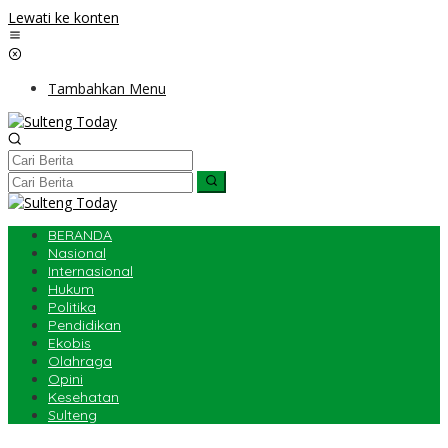
Lewati ke konten
Tambahkan Menu
BERANDA
Nasional
Internasional
Hukum
Politika
Pendidikan
Ekobis
Olahraga
Opini
Kesehatan
Sulteng