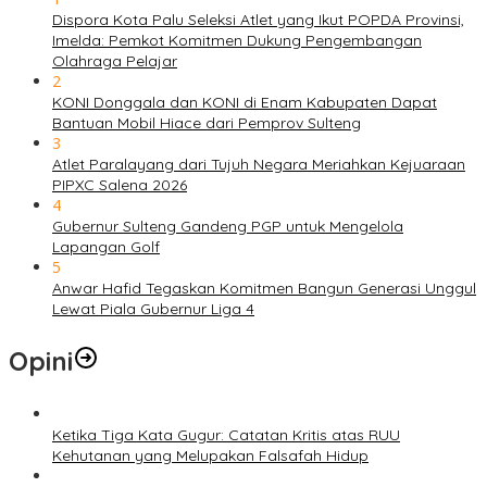
Dispora Kota Palu Seleksi Atlet yang Ikut POPDA Provinsi,
Imelda: Pemkot Komitmen Dukung Pengembangan
Olahraga Pelajar
2
KONI Donggala dan KONI di Enam Kabupaten Dapat
Bantuan Mobil Hiace dari Pemprov Sulteng
3
Atlet Paralayang dari Tujuh Negara Meriahkan Kejuaraan
PIPXC Salena 2026
4
Gubernur Sulteng Gandeng PGP untuk Mengelola
Lapangan Golf
5
Anwar Hafid Tegaskan Komitmen Bangun Generasi Unggul
Lewat Piala Gubernur Liga 4
Opini
Ketika Tiga Kata Gugur: Catatan Kritis atas RUU
Kehutanan yang Melupakan Falsafah Hidup