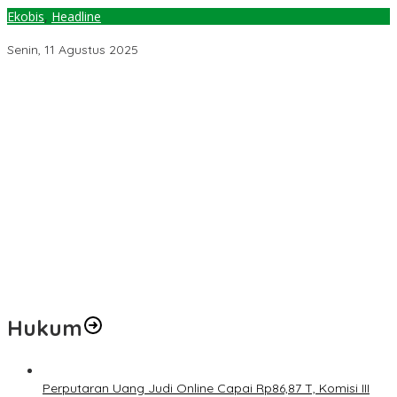
Ekobis
,
Headline
INGAT…!! HET Gas LPG 3 Kg Rp20 Ribu
Senin, 11 Agustus 2025
Pemerintah Diminta Mengkaji Rencana Kenaikan Gaji Kepala
Daerah
Kementerian ESDM Perlu Survei Potensi Helium di Sesar Palu-
Koro dan Teluk Palu untuk Mendukung Industri Teknologi Masa
Depan
Prof Hanief Ghafur: Ketua Umum PBNU Harus Diseleksi Ahwa
Jelang Muktamar Ke-35, AS Hikam Ingatkan Evaluasi Total
Hubungan NU dan Kekuasaan
Lindungi Hak Sipil, PKB Sodorkan 8 Catatan RUU Siber
Hukum
Perputaran Uang Judi Online Capai Rp86,87 T, Komisi III