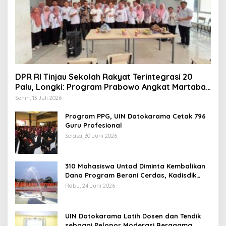
DPR RI Tinjau Sekolah Rakyat Terintegrasi 20
Palu, Longki: Program Prabowo Angkat Martabat
Anak Miskin
Senin, 13 Juli 2026
Program PPG, UIN Datokarama Cetak 796
Guru Profesional
Selasa, 30 Juni 2026
310 Mahasiswa Untad Diminta Kembalikan
Dana Program Berani Cerdas, Kadisdik
Sulteng: Tidak Boleh Terima Beasiswa
Rabu, 24 Juni 2026
Ganda
UIN Datokarama Latih Dosen dan Tendik
sebagai Pelopor Moderasi Beragama