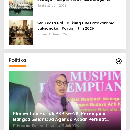
Senin, 22 Juni 2026
Wali Kota Palu Dukung UIN Datokarama
Laksanakan Poros Intim 2026
Kamis, 18 Juni 2026
Politika
Momentum Harlah PKB ke-28, Perempuan
D
Bangsa Gelar Dua Agenda Akbar Perkuat
H
Mesin Organisasi
Di Headline, Politika
|
Kamis, 23 Juli 2026
Di 