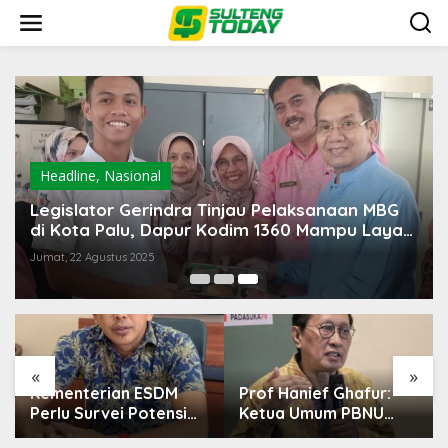
Lewati
ke
konten
Headline
,
Nasional
Legislator Gerindra Tinjau Pelaksanaan MBG
di Kota Palu, Dapur Kodim 1360 Mampu Layani
4.000 Siswa
Jumat, 22 Agustus 2025
«
»
Kementerian ESDM
Prof Hanief Ghafur:
Perlu Survei Potensi
Ketua Umum PBNU
Helium di Sesar Palu-
Harus Diseleksi Ahwa