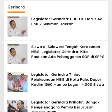
Koro dan Teluk Palu
untuk Mendukung
Gerindra
Industri Teknologi
Masa Depan
Legislator Gerindra: RUU-HC Harus Adil
untuk Seniman Daerah
Siswa di Sulawesi Tengah Keracunan
MBG, Legislator Gerindra: Kita
Pastikan Ada Pelanggaran SOP di SPPG
Legislator Gerindra Tinjau
Pelaksanaan MBG di Kota Palu, Dapur
Kodim 1360 Mampu Layani 4.000 Siswa
Legislator Gerindra Prihatin, Banyak
Penyelenggara Pemilu Berurusan