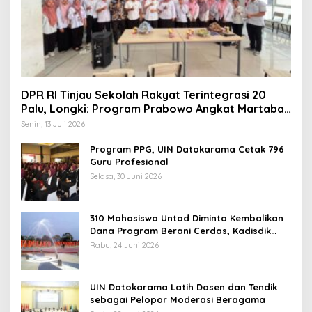
DPR RI Tinjau Sekolah Rakyat Terintegrasi 20
Palu, Longki: Program Prabowo Angkat Martabat
Anak Miskin
Senin, 13 Juli 2026
Program PPG, UIN Datokarama Cetak 796
Guru Profesional
Selasa, 30 Juni 2026
310 Mahasiswa Untad Diminta Kembalikan
Dana Program Berani Cerdas, Kadisdik
Sulteng: Tidak Boleh Terima Beasiswa
Rabu, 24 Juni 2026
Ganda
UIN Datokarama Latih Dosen dan Tendik
sebagai Pelopor Moderasi Beragama