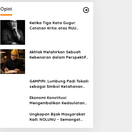
Opini
Ketika Tiga Kata Gugur:
Catatan Kritis atas RUU
Kehutanan yang Melupakan
Falsafah Hidup
Akhlak Melahirkan Sebuah
Kebenaran dalam Perspektif
Budaya Kaili
GAMPIRI: Lumbung Padi Tokaili
sebagai Simbol Ketahanan
Pangan dan Kebersamaan
Ekonomi Konstitusi:
Mengembalikan Kedaulatan
Ekonomi kepada Rakyat dan
Umat
Ungkapan Bijak Masyarakat
Kaili: NOLUNU – Semangat
Kebersamaan dalam
Mengelola Kehidupan