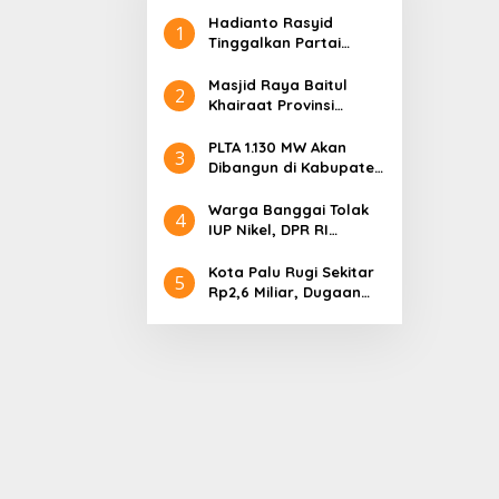
Hadianto Rasyid
1
Tinggalkan Partai
Hanura setelah 18
Tahun Mengabdi
Masjid Raya Baitul
2
Khairaat Provinsi
Sulteng Mendapat
Rekor MURI, Ini
PLTA 1.130 MW Akan
3
Keunikan Arsitekturnya
Dibangun di Kabupaten
Sigi, PT. Befar
Evergreen Industri
Warga Banggai Tolak
4
Audiensi dengan
IUP Nikel, DPR RI
Gubernur Sulteng
Nyatakan Dukungan
Kota Palu Rugi Sekitar
5
Rp2,6 Miliar, Dugaan
Korupsi Dana BPHTB
Masuk Tahap
Penyidikan Kejari