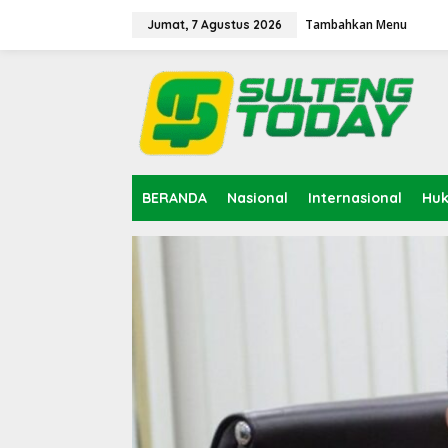
Lewati
ke
Tambahkan Menu
Jumat, 7 Agustus 2026
konten
BERANDA
Nasional
Internasional
Hu