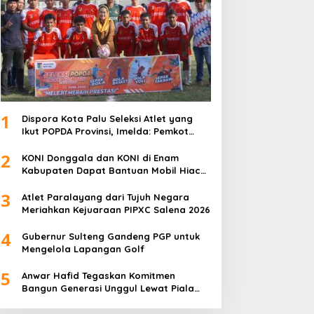
1
Dispora Kota Palu Seleksi Atlet yang
Ikut POPDA Provinsi, Imelda: Pemkot
Komitmen Dukung Pengembangan
2
Olahraga Pelajar
KONI Donggala dan KONI di Enam
Kabupaten Dapat Bantuan Mobil Hiace
dari Pemprov Sulteng
3
Atlet Paralayang dari Tujuh Negara
Meriahkan Kejuaraan PIPXC Salena 2026
4
Gubernur Sulteng Gandeng PGP untuk
Mengelola Lapangan Golf
5
Anwar Hafid Tegaskan Komitmen
Bangun Generasi Unggul Lewat Piala
Gubernur Liga 4