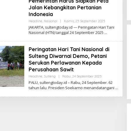
Pemerintah Harus Siapkan Peta
Jalan Kebangkitan Pertanian
Indonesia
Oleh
Headline
,
Nasional
|
Kamis, 25 September 2025
Sulteng
JAKARTA, sultengtoday.id — Peringatan Hari Tani
Today
Nasional (HTN) tanggal 24 September 2025
Peringatan Hari Tani Nasional di
Sulteng Diwarnai Demo, Petani
Serukan Perlawanan Kepada
Perusahaan Sawit
Momentum Harlah PKB ke-28,
Perempuan Bangsa Gelar Dua
Oleh
Headline
,
Sulteng
|
Rabu, 24 September 2025
Sulteng
Agenda Akbar Perkuat Mesin
PALU, sultengtoday.id – Rabu, 24 September. 62
Di Headline, Politika
|
Kamis, 23 Juli 2026
Today
Organisasi
tahun lalu. Presiden Soekarno menandatangani