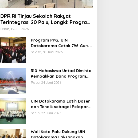
Headline
,
Nasional
DPR RI Tinjau Sekolah Rakyat
Hari Tani Nasional, Komisi IV: 
Terintegrasi 20 Palu, Longki: Program
Prabowo Angkat Martabat Anak
Siapkan Peta Jalan Kebangkita
Senin, 13 Juli 2026
Miskin
Indonesia
Program PPG, UIN
mis, 25 September 2025
indungi Hak Sipil, PKB
Datokarama Cetak 796 Guru
Profesional
odorkan 8 Catatan RUU
Selasa, 30 Juni 2026
iber
310 Mahasiswa Untad Diminta
Kembalikan Dana Program
Berani Cerdas, Kadisdik
Rabu, 24 Juni 2026
Sulteng: Tidak Boleh Terima
Pemerintah Diminta
Beasiswa Ganda
Mengkaji Rencana
UIN Datokarama Latih Dosen
Kenaikan Gaji Kepala
dan Tendik sebagai Pelopor
Daerah
Moderasi Beragama
Senin, 22 Juni 2026
Wali Kota Palu Dukung UIN
Datokarama Laksanakan