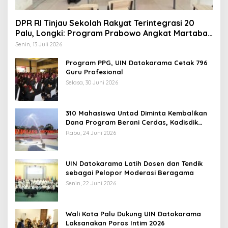
DPR RI Tinjau Sekolah Rakyat Terintegrasi 20
Palu, Longki: Program Prabowo Angkat Martabat
Anak Miskin
Senin, 13 Juli 2026
Program PPG, UIN Datokarama Cetak 796
Guru Profesional
Selasa, 30 Juni 2026
310 Mahasiswa Untad Diminta Kembalikan
Dana Program Berani Cerdas, Kadisdik
Sulteng: Tidak Boleh Terima Beasiswa
Rabu, 24 Juni 2026
Ganda
UIN Datokarama Latih Dosen dan Tendik
sebagai Pelopor Moderasi Beragama
Senin, 22 Juni 2026
Wali Kota Palu Dukung UIN Datokarama
Laksanakan Poros Intim 2026