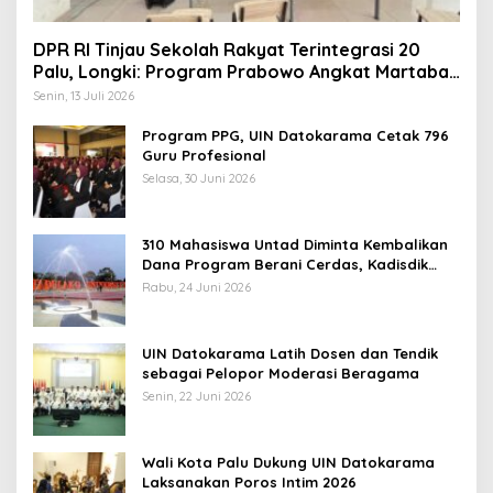
DPR RI Tinjau Sekolah Rakyat Terintegrasi 20
Palu, Longki: Program Prabowo Angkat Martabat
Anak Miskin
Senin, 13 Juli 2026
Program PPG, UIN Datokarama Cetak 796
Guru Profesional
Selasa, 30 Juni 2026
310 Mahasiswa Untad Diminta Kembalikan
Dana Program Berani Cerdas, Kadisdik
Sulteng: Tidak Boleh Terima Beasiswa
Rabu, 24 Juni 2026
Ganda
UIN Datokarama Latih Dosen dan Tendik
sebagai Pelopor Moderasi Beragama
Senin, 22 Juni 2026
Wali Kota Palu Dukung UIN Datokarama
Laksanakan Poros Intim 2026