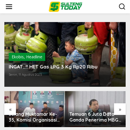
Lewati
ke
konten
Ekobis
,
Headline
INGAT…!! HET Gas LPG 3 Kg Rp20 Ribu
Senin, 11 Agustus 2025
«
»
Temuan 6 Juta Data
Pemerintah Diminta
Ganda Penerima MBG,
Mengkaji Rencana
Komisi IX: Tindak
Kenaikan Gaji Kepala