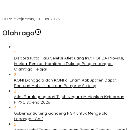
PSI Sulteng Peduli Korban Gempa 6,7 SR, Membumikan
Solidaritas, Meringankan Derita Rakyat
Di Politika
|
Kamis, 18 Juni 2026
Olahraga
1
Dispora Kota Palu Seleksi Atlet yang Ikut POPDA Provinsi,
Imelda: Pemkot Komitmen Dukung Pengembangan
Olahraga Pelajar
2
KONI Donggala dan KONI di Enam Kabupaten Dapat
Bantuan Mobil Hiace dari Pemprov Sulteng
3
Atlet Paralayang dari Tujuh Negara Meriahkan Kejuaraan
PIPXC Salena 2026
4
Gubernur Sulteng Gandeng PGP untuk Mengelola
Lapangan Golf
5
Anwar Hafid Tegaskan Komitmen Bangun Generasi Unggul