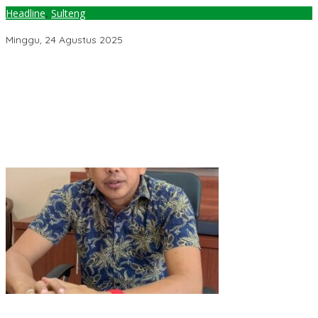
Headline
,
Sulteng
Pemkot Palu & Australia Kerja Sama Riset Perubahan Iklim
Minggu, 24 Agustus 2025
Jelang Muktamar Ke-35, Komisi Organisasi NU Usulkan
Perubahan Aturan Main demi Bersihkan Politik Uang
Temuan 6 Juta Data Ganda Penerima MBG, Komisi IX: Tindak
Lanjuti
Pemerintah Diminta Mengkaji Rencana Kenaikan Gaji Kepala
Daerah
Kementerian ESDM Perlu Survei Potensi Helium di Sesar Palu-
Koro dan Teluk Palu untuk Mendukung Industri Teknologi Masa