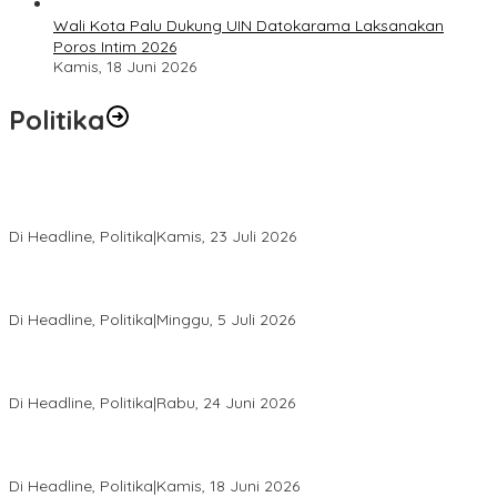
Wali Kota Palu Dukung UIN Datokarama Laksanakan
Poros Intim 2026
Kamis, 18 Juni 2026
Politika
Momentum Harlah PKB ke-28, Perempuan Bangsa Gelar Dua
Agenda Akbar Perkuat Mesin Organisasi
Di Headline, Politika
|
Kamis, 23 Juli 2026
Di Pelantikan PAN Sulteng, Gubernur Anwar Hafid Ajak Sinergi
Optimalkan Potensi Daerah
Di Headline, Politika
|
Minggu, 5 Juli 2026
Rio Capella Gantikan Hadianto Rasyid Sebagai Ketua DPD
Hanura Sulteng
Di Headline, Politika
|
Rabu, 24 Juni 2026
DPW PKB Sulteng Sukses Gelar Muscab, Mustasyar Apresiasi
Kinerja Utat Bowo
Di Headline, Politika
|
Kamis, 18 Juni 2026