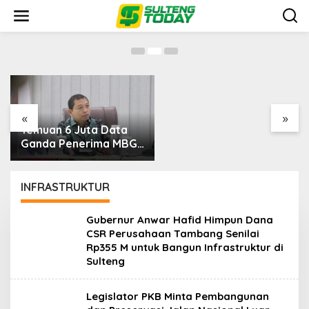
Preservasi Jalan Nasional Luar Jawa
Lewati
ke
Diprioritaskan
Jumat, 22 Agustus 2025
konten
Pemerintah Diminta
Mengkaji Rencana
Kenaikan Gaji Kepala
Daerah
«
»
Temuan 6 Juta Data
Ganda Penerima MBG,
Komisi IX: Tindak
Lanjuti
INFRASTRUKTUR
Gubernur Anwar Hafid Himpun Dana
CSR Perusahaan Tambang Senilai
Rp355 M untuk Bangun Infrastruktur di
Sulteng
Legislator PKB Minta Pembangunan