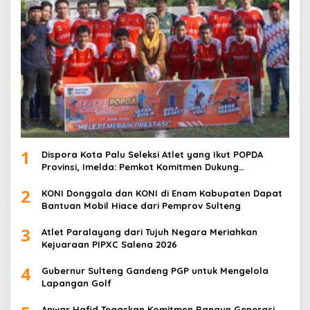
1
Dispora Kota Palu Seleksi Atlet yang Ikut POPDA
Provinsi, Imelda: Pemkot Komitmen Dukung
Pengembangan Olahraga Pelajar
2
KONI Donggala dan KONI di Enam Kabupaten Dapat
Bantuan Mobil Hiace dari Pemprov Sulteng
3
Atlet Paralayang dari Tujuh Negara Meriahkan
Kejuaraan PIPXC Salena 2026
4
Gubernur Sulteng Gandeng PGP untuk Mengelola
Lapangan Golf
Anwar Hafid Tegaskan Komitmen Bangun Generasi