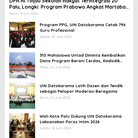
DPR RI Tinjau Sekolah Rakyat Terintegrasi 20
Palu, Longki: Program Prabowo Angkat Martabat
Anak Miskin
Senin, 13 Juli 2026
Program PPG, UIN Datokarama Cetak 796
Guru Profesional
Selasa, 30 Juni 2026
310 Mahasiswa Untad Diminta Kembalikan
Dana Program Berani Cerdas, Kadisdik
Sulteng: Tidak Boleh Terima Beasiswa
Rabu, 24 Juni 2026
Ganda
UIN Datokarama Latih Dosen dan Tendik
sebagai Pelopor Moderasi Beragama
Senin, 22 Juni 2026
Wali Kota Palu Dukung UIN Datokarama
Laksanakan Poros Intim 2026
Kamis, 18 Juni 2026