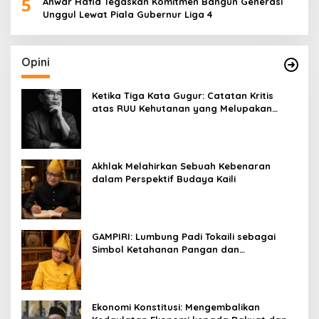
5
Anwar Hafid Tegaskan Komitmen Bangun Generasi
Unggul Lewat Piala Gubernur Liga 4
Opini
Ketika Tiga Kata Gugur: Catatan Kritis
atas RUU Kehutanan yang Melupakan
Falsafah Hidup
Akhlak Melahirkan Sebuah Kebenaran
dalam Perspektif Budaya Kaili
GAMPIRI: Lumbung Padi Tokaili sebagai
Simbol Ketahanan Pangan dan
Kebersamaan
Ekonomi Konstitusi: Mengembalikan