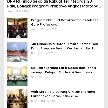
DPR RI Tinjau Sekolah Rakyat Terintegrasi 20
Palu, Longki: Program Prabowo Angkat Martabat
Anak Miskin
Senin, 13 Juli 2026
Program PPG, UIN Datokarama Cetak 796
Guru Profesional
Selasa, 30 Juni 2026
310 Mahasiswa Untad Diminta Kembalikan
Dana Program Berani Cerdas, Kadisdik
Sulteng: Tidak Boleh Terima Beasiswa
Rabu, 24 Juni 2026
Ganda
UIN Datokarama Latih Dosen dan Tendik
sebagai Pelopor Moderasi Beragama
Senin, 22 Juni 2026
Wali Kota Palu Dukung UIN Datokarama
Laksanakan Poros Intim 2026
Kamis, 18 Juni 2026