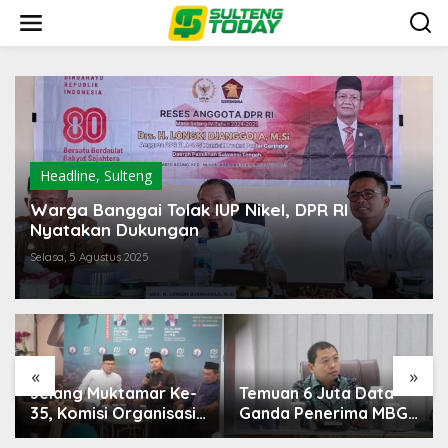
Lewati
ke
konten
Headline
,
Sulteng
Warga Banggai Tolak IUP Nikel, DPR RI
Nyatakan Dukungan
Selasa, 5 Agustus 2025
«
»
Temuan 6 Juta Data
Pemerintah Diminta
Ganda Penerima MBG,
Mengkaji Rencana
Komisi IX: Tindak
Kenaikan Gaji Kepala