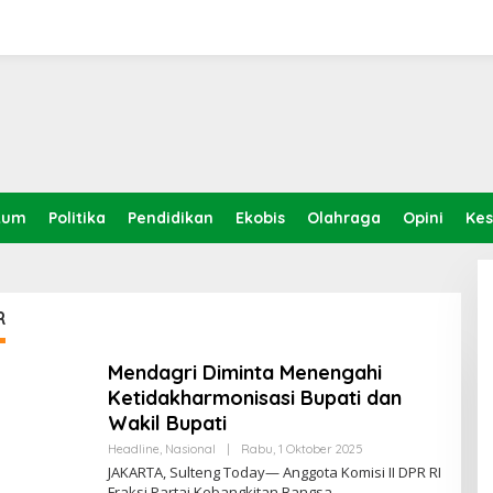
kum
Politika
Pendidikan
Ekobis
Olahraga
Opini
Ke
R
Mendagri Diminta Menengahi
Ketidakharmonisasi Bupati dan
Wakil Bupati
Oleh
Headline
,
Nasional
|
Rabu, 1 Oktober 2025
Sulteng
JAKARTA, Sulteng Today— Anggota Komisi II DPR RI
Today
Fraksi Partai Kebangkitan Bangsa