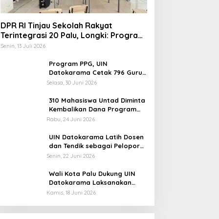
DPR RI Tinjau Sekolah Rakyat
Terintegrasi 20 Palu, Longki: Program
Prabowo Angkat Martabat Anak
Senin, 13 Juli 2026
Miskin
Program PPG, UIN
Datokarama Cetak 796 Guru
Profesional
Selasa, 30 Juni 2026
310 Mahasiswa Untad Diminta
Kembalikan Dana Program
Berani Cerdas, Kadisdik
Rabu, 24 Juni 2026
Sulteng: Tidak Boleh Terima
Beasiswa Ganda
UIN Datokarama Latih Dosen
dan Tendik sebagai Pelopor
Moderasi Beragama
Senin, 22 Juni 2026
Wali Kota Palu Dukung UIN
Datokarama Laksanakan
Poros Intim 2026
Kamis, 18 Juni 2026