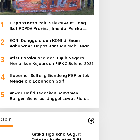
1
Dispora Kota Palu Seleksi Atlet yang
Ikut POPDA Provinsi, Imelda: Pemkot
Komitmen Dukung Pengembangan
2
Olahraga Pelajar
KONI Donggala dan KONI di Enam
Kabupaten Dapat Bantuan Mobil Hiace
dari Pemprov Sulteng
3
Atlet Paralayang dari Tujuh Negara
Meriahkan Kejuaraan PIPXC Salena 2026
4
Gubernur Sulteng Gandeng PGP untuk
Mengelola Lapangan Golf
5
Anwar Hafid Tegaskan Komitmen
Bangun Generasi Unggul Lewat Piala
Gubernur Liga 4
Opini
Ketika Tiga Kata Gugur:
Catatan Kritis atas RUU