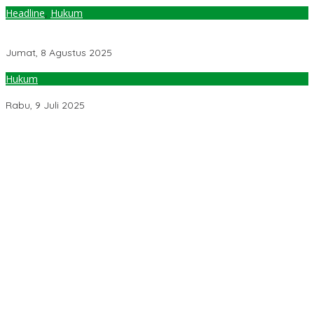
Headline
,
Hukum
Akali Sistem Judol, Bandar Rugi, 5 Warga Diringkus, Komisi III;
Polisi Juga Harus Tangkap Bandar
Jumat, 8 Agustus 2025
Hukum
571 Ribu Penerima Bansos Diduga Terlibat Judi Online
Rabu, 9 Juli 2025
Pemerintah Diminta Mengkaji Rencana Kenaikan Gaji Kepala
Daerah
Kementerian ESDM Perlu Survei Potensi Helium di Sesar Palu-
Koro dan Teluk Palu untuk Mendukung Industri Teknologi Masa
Depan
Prof Hanief Ghafur: Ketua Umum PBNU Harus Diseleksi Ahwa
Jelang Muktamar Ke-35, AS Hikam Ingatkan Evaluasi Total
Hubungan NU dan Kekuasaan
Lindungi Hak Sipil, PKB Sodorkan 8 Catatan RUU Siber