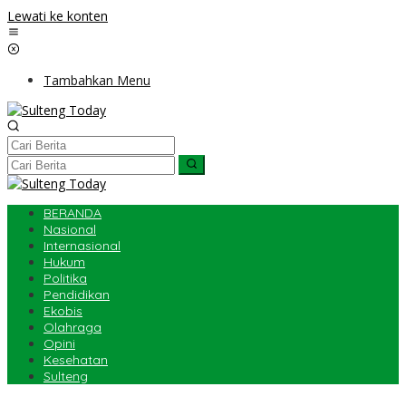
Lewati ke konten
Tambahkan Menu
BERANDA
Nasional
Internasional
Hukum
Politika
Pendidikan
Ekobis
Olahraga
Opini
Kesehatan
Sulteng