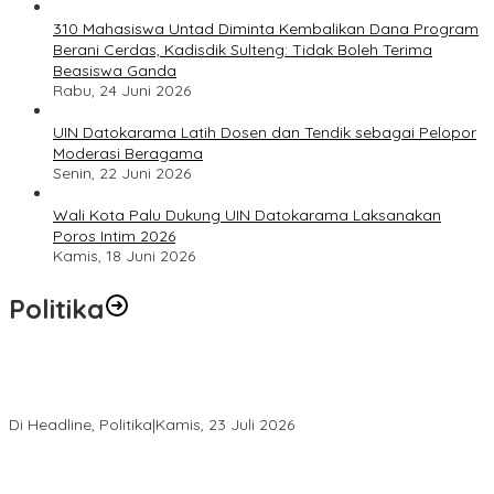
310 Mahasiswa Untad Diminta Kembalikan Dana Program
Berani Cerdas, Kadisdik Sulteng: Tidak Boleh Terima
Beasiswa Ganda
Rabu, 24 Juni 2026
UIN Datokarama Latih Dosen dan Tendik sebagai Pelopor
Moderasi Beragama
Senin, 22 Juni 2026
Wali Kota Palu Dukung UIN Datokarama Laksanakan
Poros Intim 2026
Kamis, 18 Juni 2026
Politika
Momentum Harlah PKB ke-28, Perempuan Bangsa Gelar Dua
Agenda Akbar Perkuat Mesin Organisasi
Di Headline, Politika
|
Kamis, 23 Juli 2026
Di Pelantikan PAN Sulteng, Gubernur Anwar Hafid Ajak Sinergi
Optimalkan Potensi Daerah