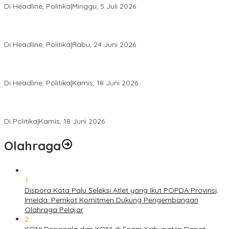
Di Headline, Politika
|
Minggu, 5 Juli 2026
Rio Capella Gantikan Hadianto Rasyid Sebagai Ketua DPD
Hanura Sulteng
Di Headline, Politika
|
Rabu, 24 Juni 2026
DPW PKB Sulteng Sukses Gelar Muscab, Mustasyar Apresiasi
Kinerja Utat Bowo
Di Headline, Politika
|
Kamis, 18 Juni 2026
PSI Sulteng Peduli Korban Gempa 6,7 SR, Membumikan
Solidaritas, Meringankan Derita Rakyat
Di Politika
|
Kamis, 18 Juni 2026
Olahraga
1
Dispora Kota Palu Seleksi Atlet yang Ikut POPDA Provinsi,
Imelda: Pemkot Komitmen Dukung Pengembangan
Olahraga Pelajar
2
KONI Donggala dan KONI di Enam Kabupaten Dapat