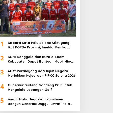
1
Dispora Kota Palu Seleksi Atlet yang
Ikut POPDA Provinsi, Imelda: Pemkot
Komitmen Dukung Pengembangan
2
Olahraga Pelajar
KONI Donggala dan KONI di Enam
Kabupaten Dapat Bantuan Mobil Hiace
dari Pemprov Sulteng
3
Atlet Paralayang dari Tujuh Negara
Meriahkan Kejuaraan PIPXC Salena 2026
4
Gubernur Sulteng Gandeng PGP untuk
Mengelola Lapangan Golf
5
Anwar Hafid Tegaskan Komitmen
Bangun Generasi Unggul Lewat Piala
Gubernur Liga 4