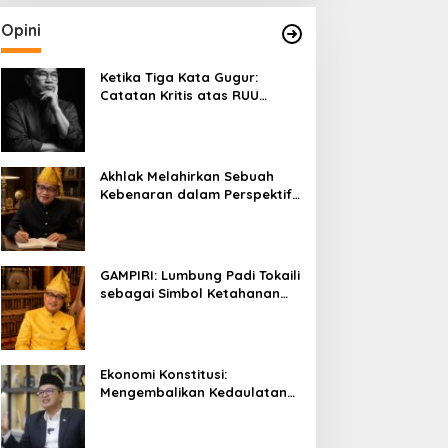
Opini
Ketika Tiga Kata Gugur:
Catatan Kritis atas RUU
Kehutanan yang Melupakan
Falsafah Hidup
Akhlak Melahirkan Sebuah
Kebenaran dalam Perspektif
Budaya Kaili
GAMPIRI: Lumbung Padi Tokaili
sebagai Simbol Ketahanan
Pangan dan Kebersamaan
Ekonomi Konstitusi:
Mengembalikan Kedaulatan
Ekonomi kepada Rakyat dan
Umat