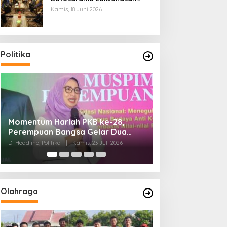
Poros Intim 2026
Kamis, 18 Juni 2026
Politika
Di Pelantikan PAN Sulteng,
Rio Capella Gant
Gubernur Anwar Hafid Ajak Sinergi
Rasyid Sebagai 
Optimalkan Potensi Daerah
Sulteng
Di Headline, Politika
|
Minggu, 5 Juli 2026
Di Headline, Politika
|
Olahraga