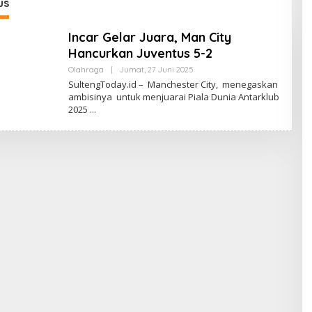
i Teknologi Masa
us
Incar Gelar Juara, Man City
Hancurkan Juventus 5-2
Oleh
Olahraga
|
Jumat, 27 Juni 2025
Sulteng
SultengToday.id – Manchester City, menegaskan
Today
ambisinya untuk menjuarai Piala Dunia Antarklub
2025