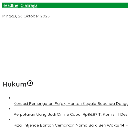
Headline
,
Olahraga
PON Beladiri Kudus 2025, Tri Fachryanti Ramadhana Persembahka
Minggu, 26 Oktober 2025
Temuan 6 Juta Data Ganda Penerima MBG, Komisi IX: Tindak Lanju
Pemerintah Diminta Mengkaji Rencana Kenaikan Gaji Kepala Dae
Kementerian ESDM Perlu Survei Potensi Helium di Sesar Palu-Koro
Prof Hanief Ghafur: Ketua Umum PBNU Harus Diseleksi Ahwa
Jelang Muktamar Ke-35, AS Hikam Ingatkan Evaluasi Total Hubu
Hukum
Korupsi Pemungutan Pajak, Mantan Kepala Bapenda Dongg
Perputaran Uang Judi Online Capai Rp86,87 T, Komisi III Des
Rizal Intjenae Bantah Cemarkan Nama Baik, Beri Waktu 14