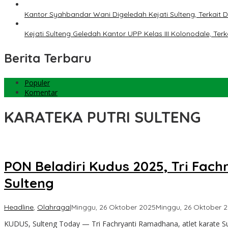
Kantor Syahbandar Wani Digeledah Kejati Sulteng, Terkai
Kejati Sulteng Geledah Kantor UPP Kelas III Kolonodale, T
Berita Terbaru
Populer
Komentar
KARATEKA PUTRI SULTENG
PON Beladiri Kudus 2025, Tri Fa
Sulteng
Headline
,
Olahraga
|
Minggu, 26 Oktober 2025
Minggu, 26 Oktober 
KUDUS, Sulteng Today — Tri Fachryanti Ramadhana, atlet karate Su