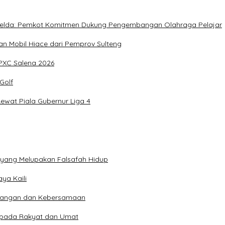
, Imelda: Pemkot Komitmen Dukung Pengembangan Olahraga Pelajar
 Mobil Hiace dari Pemprov Sulteng
IPXC Salena 2026
Golf
wat Piala Gubernur Liga 4
n yang Melupakan Falsafah Hidup
ya Kaili
 Pangan dan Kebersamaan
kepada Rakyat dan Umat