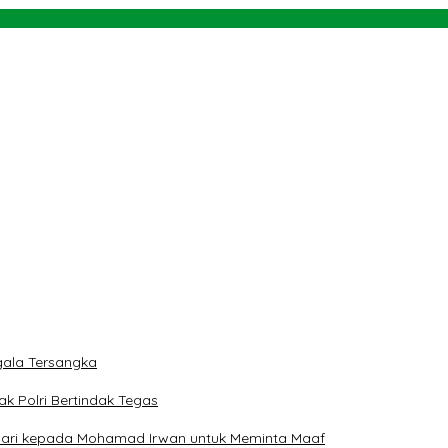
n Medali Perunggu ke Tiga untuk Sulteng
ti
rah
 dan Teluk Palu untuk Mendukung Industri Teknologi Masa Depan
ngan NU dan Kekuasaan
ala Tersangka
ak Polri Bertindak Tegas
 Hari kepada Mohamad Irwan untuk Meminta Maaf