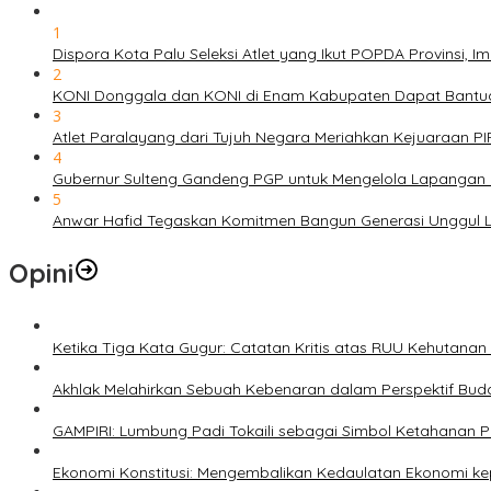
1
Dispora Kota Palu Seleksi Atlet yang Ikut POPDA Provinsi
2
KONI Donggala dan KONI di Enam Kabupaten Dapat Bantuan
3
Atlet Paralayang dari Tujuh Negara Meriahkan Kejuaraan P
4
Gubernur Sulteng Gandeng PGP untuk Mengelola Lapangan 
5
Anwar Hafid Tegaskan Komitmen Bangun Generasi Unggul Le
Opini
Ketika Tiga Kata Gugur: Catatan Kritis atas RUU Kehutana
Akhlak Melahirkan Sebuah Kebenaran dalam Perspektif Buda
GAMPIRI: Lumbung Padi Tokaili sebagai Simbol Ketahanan
Ekonomi Konstitusi: Mengembalikan Kedaulatan Ekonomi 