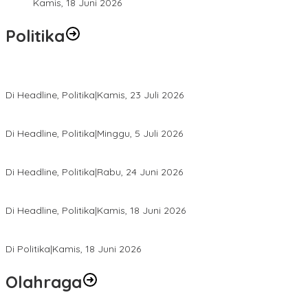
Kamis, 18 Juni 2026
Politika
Momentum Harlah PKB ke-28, Perempuan Bangsa Gelar Dua Agend
Di Headline, Politika
|
Kamis, 23 Juli 2026
Di Pelantikan PAN Sulteng, Gubernur Anwar Hafid Ajak Sinergi Op
Di Headline, Politika
|
Minggu, 5 Juli 2026
Rio Capella Gantikan Hadianto Rasyid Sebagai Ketua DPD Hanura
Di Headline, Politika
|
Rabu, 24 Juni 2026
DPW PKB Sulteng Sukses Gelar Muscab, Mustasyar Apresiasi Kine
Di Headline, Politika
|
Kamis, 18 Juni 2026
PSI Sulteng Peduli Korban Gempa 6,7 SR, Membumikan Solidaritas
Di Politika
|
Kamis, 18 Juni 2026
Olahraga