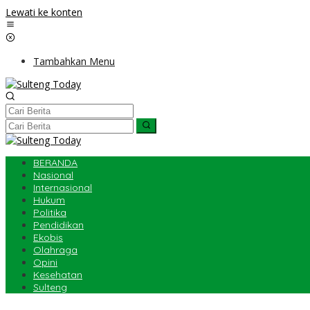
Lewati ke konten
Tambahkan Menu
BERANDA
Nasional
Internasional
Hukum
Politika
Pendidikan
Ekobis
Olahraga
Opini
Kesehatan
Sulteng