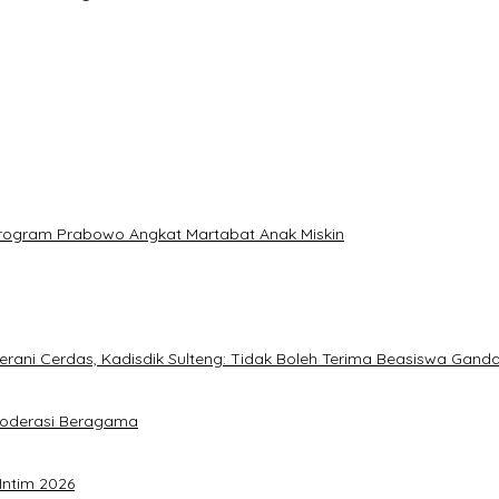
: Program Prabowo Angkat Martabat Anak Miskin
ani Cerdas, Kadisdik Sulteng: Tidak Boleh Terima Beasiswa Gand
Moderasi Beragama
Intim 2026