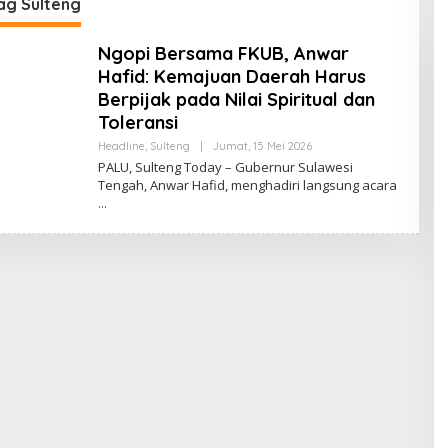
g Sulteng
Ngopi Bersama FKUB, Anwar
Hafid: Kemajuan Daerah Harus
Berpijak pada Nilai Spiritual dan
Toleransi
Oleh
Headline
,
Sulteng
|
Jumat, 15 Mei 2026
Sulteng
PALU, Sulteng Today – Gubernur Sulawesi
Today
Tengah, Anwar Hafid, menghadiri langsung acara