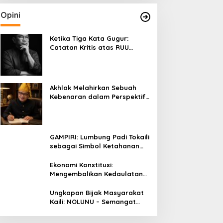
Opini
Ketika Tiga Kata Gugur:
Catatan Kritis atas RUU
Kehutanan yang Melupakan
Falsafah Hidup
Akhlak Melahirkan Sebuah
Kebenaran dalam Perspektif
Budaya Kaili
GAMPIRI: Lumbung Padi Tokaili
sebagai Simbol Ketahanan
Pangan dan Kebersamaan
Ekonomi Konstitusi:
Mengembalikan Kedaulatan
Ekonomi kepada Rakyat dan
Umat
Ungkapan Bijak Masyarakat
Kaili: NOLUNU – Semangat
Kebersamaan dalam
Mengelola Kehidupan