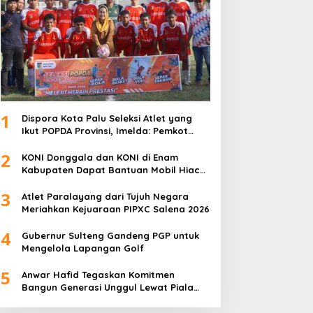
1
Dispora Kota Palu Seleksi Atlet yang
Ikut POPDA Provinsi, Imelda: Pemkot
Komitmen Dukung Pengembangan
2
Olahraga Pelajar
KONI Donggala dan KONI di Enam
Kabupaten Dapat Bantuan Mobil Hiace
dari Pemprov Sulteng
3
Atlet Paralayang dari Tujuh Negara
Meriahkan Kejuaraan PIPXC Salena 2026
4
Gubernur Sulteng Gandeng PGP untuk
Mengelola Lapangan Golf
5
Anwar Hafid Tegaskan Komitmen
Bangun Generasi Unggul Lewat Piala
Gubernur Liga 4