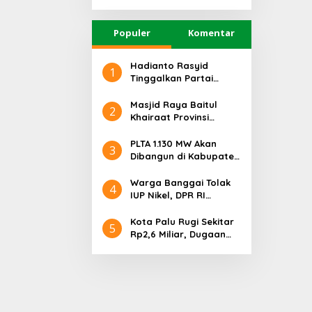
Utara
Populer
Komentar
Hadianto Rasyid
1
Tinggalkan Partai
Hanura setelah 18
Tahun Mengabdi
Masjid Raya Baitul
2
Khairaat Provinsi
Sulteng Mendapat
Rekor MURI, Ini
PLTA 1.130 MW Akan
3
Keunikan Arsitekturnya
Dibangun di Kabupaten
Sigi, PT. Befar
Evergreen Industri
Warga Banggai Tolak
4
Audiensi dengan
IUP Nikel, DPR RI
Gubernur Sulteng
Nyatakan Dukungan
Kota Palu Rugi Sekitar
5
Rp2,6 Miliar, Dugaan
Korupsi Dana BPHTB
Masuk Tahap
Penyidikan Kejari