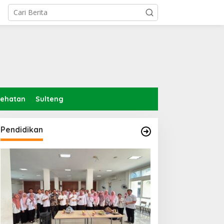
sehatan
Sulteng
indungi Hak Sipil, PKB
odorkan 8 Catatan RUU
Pendidikan
iber
Pemerintah Diminta
Mengkaji Rencana
Kenaikan Gaji Kepala
Daerah