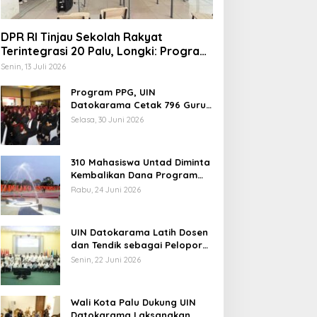
DPR RI Tinjau Sekolah Rakyat
Terintegrasi 20 Palu, Longki: Program
Prabowo Angkat Martabat Anak
Senin, 13 Juli 2026
Miskin
Program PPG, UIN
Datokarama Cetak 796 Guru
Profesional
Selasa, 30 Juni 2026
310 Mahasiswa Untad Diminta
Kembalikan Dana Program
Berani Cerdas, Kadisdik
Rabu, 24 Juni 2026
Sulteng: Tidak Boleh Terima
Beasiswa Ganda
UIN Datokarama Latih Dosen
dan Tendik sebagai Pelopor
Moderasi Beragama
Senin, 22 Juni 2026
Wali Kota Palu Dukung UIN
Datokarama Laksanakan