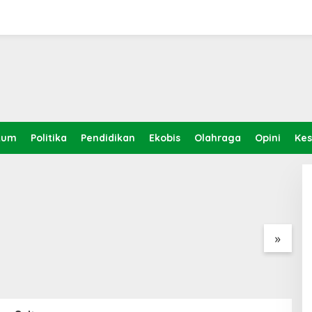
, Anwar Hafid: Kemajuan
k pada Nilai Spiritual dan
kum
Politika
Pendidikan
Ekobis
Olahraga
Opini
Ke
anief Ghafur: Ketua
Jelang Muktamar Ke-35, AS
L
PBNU Harus
Hikam Ingatkan Evaluasi
S
ksi Ahwa
Total Hubungan NU dan
S
Kekuasaan
»