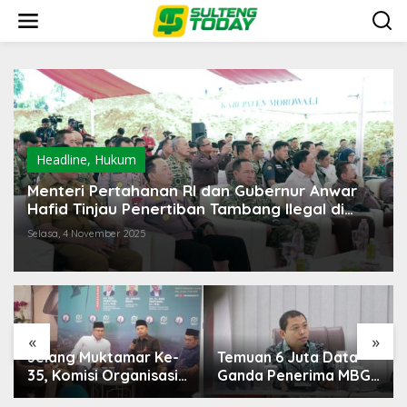
Lewati
ke
konten
Headline
,
Hukum
Menteri Pertahanan RI dan Gubernur Anwar
Hafid Tinjau Penertiban Tambang Ilegal di
Morowali
Selasa, 4 November 2025
«
»
Temuan 6 Juta Data
Pemerintah Diminta
Ganda Penerima MBG,
Mengkaji Rencana
Komisi IX: Tindak
Kenaikan Gaji Kepala