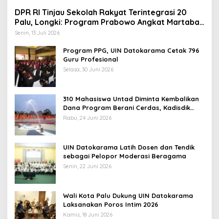
DPR RI Tinjau Sekolah Rakyat Terintegrasi 20
Palu, Longki: Program Prabowo Angkat Martabat
Anak Miskin
Senin, 13 Juli 2026
Program PPG, UIN Datokarama Cetak 796
Guru Profesional
Selasa, 30 Juni 2026
310 Mahasiswa Untad Diminta Kembalikan
Dana Program Berani Cerdas, Kadisdik
Sulteng: Tidak Boleh Terima Beasiswa
Rabu, 24 Juni 2026
Ganda
UIN Datokarama Latih Dosen dan Tendik
sebagai Pelopor Moderasi Beragama
Senin, 22 Juni 2026
Wali Kota Palu Dukung UIN Datokarama
Laksanakan Poros Intim 2026
Kamis, 18 Juni 2026