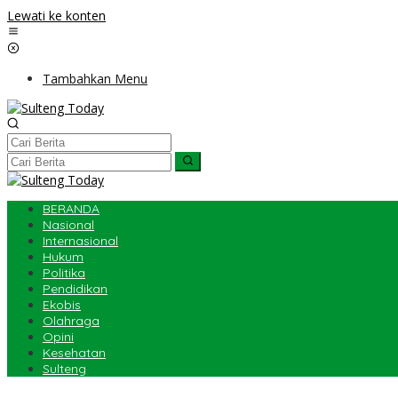
Lewati ke konten
Tambahkan Menu
BERANDA
Nasional
Internasional
Hukum
Politika
Pendidikan
Ekobis
Olahraga
Opini
Kesehatan
Sulteng