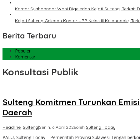
Kantor Syahbandar Wani Digeledah Kejati Sulteng, Terkai
Kejati Sulteng Geledah Kantor UPP Kelas III Kolonodale, T
Berita Terbaru
Populer
Komentar
Konsultasi Publik
Sulteng Komitmen Turunkan Emisi
Daerah
Headline
,
Sulteng
|
Senin, 6 April 2026
oleh
Sulteng Today
PALU, Sulteng Today – Pemerintah Provinsi Sulawesi Tengah ber