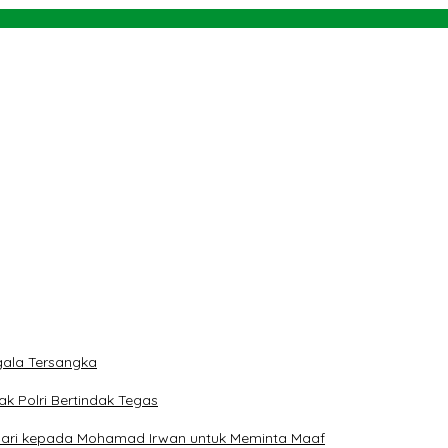
Konsultasi Publik Rencana Aksi Daerah
ti
rah
 dan Teluk Palu untuk Mendukung Industri Teknologi Masa Depan
ngan NU dan Kekuasaan
ala Tersangka
ak Polri Bertindak Tegas
 Hari kepada Mohamad Irwan untuk Meminta Maaf