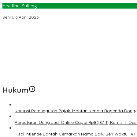
Headline
,
Sulteng
Sulteng Komitmen Turunkan Emisi Gas Rumah Kaca, Sekprov Buka 
Senin, 6 April 2026
Temuan 6 Juta Data Ganda Penerima MBG, Komisi IX: Tindak Lanju
Pemerintah Diminta Mengkaji Rencana Kenaikan Gaji Kepala Dae
Kementerian ESDM Perlu Survei Potensi Helium di Sesar Palu-Koro
Prof Hanief Ghafur: Ketua Umum PBNU Harus Diseleksi Ahwa
Jelang Muktamar Ke-35, AS Hikam Ingatkan Evaluasi Total Hubu
Hukum
Korupsi Pemungutan Pajak, Mantan Kepala Bapenda Dongg
Perputaran Uang Judi Online Capai Rp86,87 T, Komisi III Des
Rizal Intjenae Bantah Cemarkan Nama Baik, Beri Waktu 14