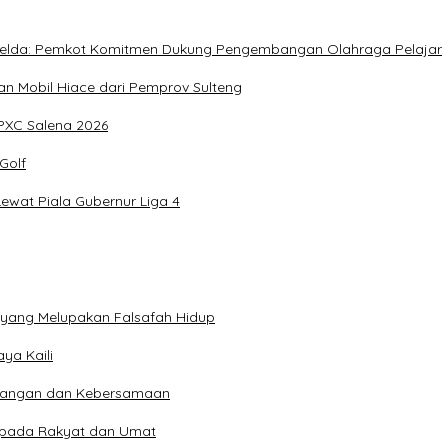
, Imelda: Pemkot Komitmen Dukung Pengembangan Olahraga Pelajar
 Mobil Hiace dari Pemprov Sulteng
IPXC Salena 2026
Golf
wat Piala Gubernur Liga 4
n yang Melupakan Falsafah Hidup
ya Kaili
 Pangan dan Kebersamaan
kepada Rakyat dan Umat