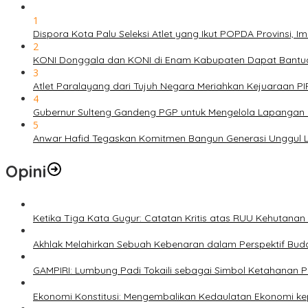
1
Dispora Kota Palu Seleksi Atlet yang Ikut POPDA Provinsi
2
KONI Donggala dan KONI di Enam Kabupaten Dapat Bantuan
3
Atlet Paralayang dari Tujuh Negara Meriahkan Kejuaraan P
4
Gubernur Sulteng Gandeng PGP untuk Mengelola Lapangan 
5
Anwar Hafid Tegaskan Komitmen Bangun Generasi Unggul Le
Opini
Ketika Tiga Kata Gugur: Catatan Kritis atas RUU Kehutana
Akhlak Melahirkan Sebuah Kebenaran dalam Perspektif Buda
GAMPIRI: Lumbung Padi Tokaili sebagai Simbol Ketahanan
Ekonomi Konstitusi: Mengembalikan Kedaulatan Ekonomi 