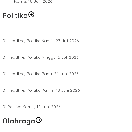
Kamis, 18 Juni 2026
Politika
Momentum Harlah PKB ke-28, Perempuan Bangsa Gelar Dua Agend
Di Headline, Politika
|
Kamis, 23 Juli 2026
Di Pelantikan PAN Sulteng, Gubernur Anwar Hafid Ajak Sinergi Op
Di Headline, Politika
|
Minggu, 5 Juli 2026
Rio Capella Gantikan Hadianto Rasyid Sebagai Ketua DPD Hanura
Di Headline, Politika
|
Rabu, 24 Juni 2026
DPW PKB Sulteng Sukses Gelar Muscab, Mustasyar Apresiasi Kine
Di Headline, Politika
|
Kamis, 18 Juni 2026
PSI Sulteng Peduli Korban Gempa 6,7 SR, Membumikan Solidaritas
Di Politika
|
Kamis, 18 Juni 2026
Olahraga