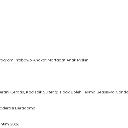
: Program Prabowo Angkat Martabat Anak Miskin
ani Cerdas, Kadisdik Sulteng: Tidak Boleh Terima Beasiswa Gand
Moderasi Beragama
Intim 2026