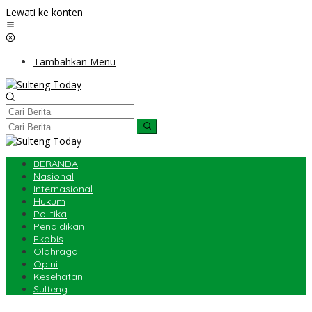
Lewati ke konten
Tambahkan Menu
BERANDA
Nasional
Internasional
Hukum
Politika
Pendidikan
Ekobis
Olahraga
Opini
Kesehatan
Sulteng