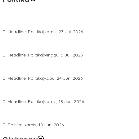
Momentum Harlah PKB ke-28, Perempuan Bangsa Gelar Dua
Agenda Akbar Perkuat Mesin Organisasi
Di Headline, Politika
|
Kamis, 23 Juli 2026
Di Pelantikan PAN Sulteng, Gubernur Anwar Hafid Ajak Sinergi
Optimalkan Potensi Daerah
Di Headline, Politika
|
Minggu, 5 Juli 2026
Rio Capella Gantikan Hadianto Rasyid Sebagai Ketua DPD
Hanura Sulteng
Di Headline, Politika
|
Rabu, 24 Juni 2026
DPW PKB Sulteng Sukses Gelar Muscab, Mustasyar Apresiasi
Kinerja Utat Bowo
Di Headline, Politika
|
Kamis, 18 Juni 2026
PSI Sulteng Peduli Korban Gempa 6,7 SR, Membumikan
Solidaritas, Meringankan Derita Rakyat
Di Politika
|
Kamis, 18 Juni 2026