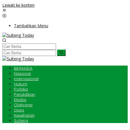
Lewati ke konten
Tambahkan Menu
BERANDA
Nasional
Internasional
Hukum
Politika
Pendidikan
Ekobis
Olahraga
Opini
Kesehatan
Sulteng