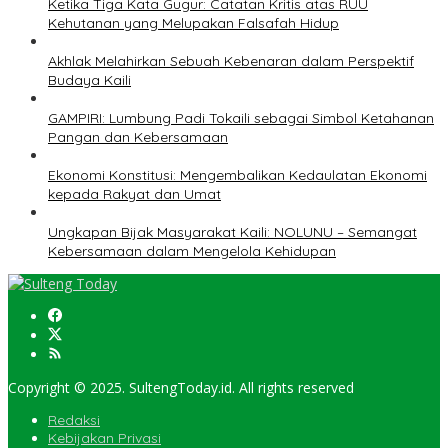
Ketika Tiga Kata Gugur: Catatan Kritis atas RUU
Kehutanan yang Melupakan Falsafah Hidup
Akhlak Melahirkan Sebuah Kebenaran dalam Perspektif
Budaya Kaili
GAMPIRI: Lumbung Padi Tokaili sebagai Simbol Ketahanan
Pangan dan Kebersamaan
Ekonomi Konstitusi: Mengembalikan Kedaulatan Ekonomi
kepada Rakyat dan Umat
Ungkapan Bijak Masyarakat Kaili: NOLUNU – Semangat
Kebersamaan dalam Mengelola Kehidupan
Copyright © 2025. SultengToday.id. All rights reserved
Redaksi
Kebijakan Privasi