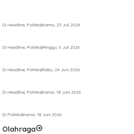
Momentum Harlah PKB ke-28, Perempuan Bangsa Gelar Dua
Agenda Akbar Perkuat Mesin Organisasi
Di Headline, Politika
|
Kamis, 23 Juli 2026
Di Pelantikan PAN Sulteng, Gubernur Anwar Hafid Ajak Sinergi
Optimalkan Potensi Daerah
Di Headline, Politika
|
Minggu, 5 Juli 2026
Rio Capella Gantikan Hadianto Rasyid Sebagai Ketua DPD
Hanura Sulteng
Di Headline, Politika
|
Rabu, 24 Juni 2026
DPW PKB Sulteng Sukses Gelar Muscab, Mustasyar Apresiasi
Kinerja Utat Bowo
Di Headline, Politika
|
Kamis, 18 Juni 2026
PSI Sulteng Peduli Korban Gempa 6,7 SR, Membumikan
Solidaritas, Meringankan Derita Rakyat
Di Politika
|
Kamis, 18 Juni 2026
Olahraga