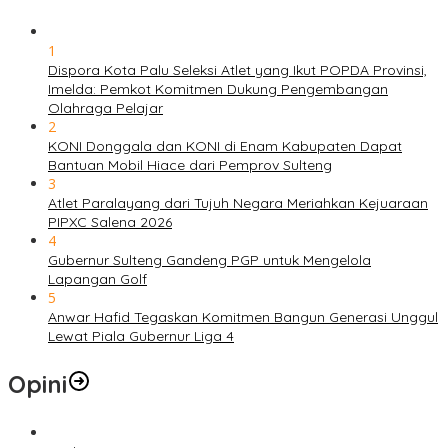
1
Dispora Kota Palu Seleksi Atlet yang Ikut POPDA Provinsi,
Imelda: Pemkot Komitmen Dukung Pengembangan
Olahraga Pelajar
2
KONI Donggala dan KONI di Enam Kabupaten Dapat
Bantuan Mobil Hiace dari Pemprov Sulteng
3
Atlet Paralayang dari Tujuh Negara Meriahkan Kejuaraan
PIPXC Salena 2026
4
Gubernur Sulteng Gandeng PGP untuk Mengelola
Lapangan Golf
5
Anwar Hafid Tegaskan Komitmen Bangun Generasi Unggul
Lewat Piala Gubernur Liga 4
Opini