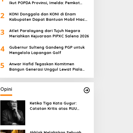
Ikut POPDA Provinsi, Imelda: Pemkot
Komitmen Dukung Pengembangan
2
Olahraga Pelajar
KONI Donggala dan KONI di Enam
Kabupaten Dapat Bantuan Mobil Hiace
dari Pemprov Sulteng
3
Atlet Paralayang dari Tujuh Negara
Meriahkan Kejuaraan PIPXC Salena 2026
4
Gubernur Sulteng Gandeng PGP untuk
Mengelola Lapangan Golf
5
Anwar Hafid Tegaskan Komitmen
Bangun Generasi Unggul Lewat Piala
Gubernur Liga 4
Opini
Ketika Tiga Kata Gugur:
Catatan Kritis atas RUU
Kehutanan yang Melupakan
Falsafah Hidup
Akhlak Melahirkan Sebuah