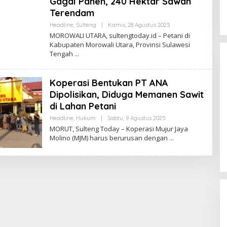
Gagal Panen, 240 Hektar Sawah
Terendam
Oleh
Headline
,
Sulteng
|
Kamis, 28 Agustus 2025
Sulteng
MOROWALI UTARA, sultengtoday.id – Petani di
Today
Kabupaten Morowali Utara, Provinsi Sulawesi
Tengah
Koperasi Bentukan PT ANA
Dipolisikan, Diduga Memanen Sawit
di Lahan Petani
Oleh
Headline
,
Hukum
|
Sabtu, 9 Agustus 2025
Momentum Harlah PKB ke-28,
Sulteng
MORUT, Sulteng Today – Koperasi Mujur Jaya
Perempuan Bangsa Gelar Dua
Today
Molino (MJM) harus berurusan dengan
Agenda Akbar Perkuat Mesin
Di Headline, Politika
|
Kamis, 23 Juli 2026
Organisasi