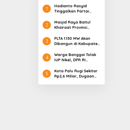
Hadianto Rasyid
1
Tinggalkan Partai
Hanura setelah 18
Tahun Mengabdi
Masjid Raya Baitul
2
Khairaat Provinsi
Sulteng Mendapat
Rekor MURI, Ini
PLTA 1.130 MW Akan
3
Keunikan Arsitekturnya
Dibangun di Kabupaten
Sigi, PT. Befar
Evergreen Industri
Warga Banggai Tolak
4
Audiensi dengan
IUP Nikel, DPR RI
Gubernur Sulteng
Nyatakan Dukungan
Kota Palu Rugi Sekitar
5
Rp2,6 Miliar, Dugaan
Korupsi Dana BPHTB
Masuk Tahap
Penyidikan Kejari