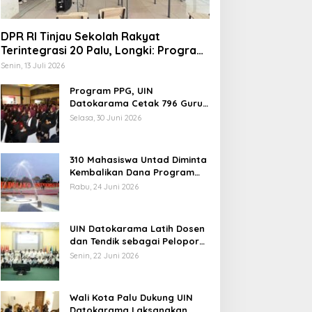
Headline
,
Sulteng
DPR RI Tinjau Sekolah Rakyat
Petani Morowali Utara Teranca
Terintegrasi 20 Palu, Longki: Program
Prabowo Angkat Martabat Anak
240 Hektar Sawah Terendam
Senin, 13 Juli 2026
Miskin
Program PPG, UIN
mis, 28 Agustus 2025
elang Muktamar Ke-35, AS
Datokarama Cetak 796 Guru
Profesional
ikam Ingatkan Evaluasi
Selasa, 30 Juni 2026
otal Hubungan NU dan
ekuasaan
310 Mahasiswa Untad Diminta
Kembalikan Dana Program
Berani Cerdas, Kadisdik
Rabu, 24 Juni 2026
Sulteng: Tidak Boleh Terima
Temuan 6 Juta Data Ganda
Beasiswa Ganda
Penerima MBG, Komisi IX:
UIN Datokarama Latih Dosen
Tindak Lanjuti
dan Tendik sebagai Pelopor
Moderasi Beragama
Senin, 22 Juni 2026
Wali Kota Palu Dukung UIN
Datokarama Laksanakan