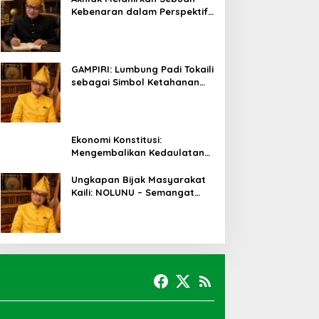
Kebenaran dalam Perspektif
Budaya Kaili
GAMPIRI: Lumbung Padi Tokaili
sebagai Simbol Ketahanan
Pangan dan Kebersamaan
Ekonomi Konstitusi:
Mengembalikan Kedaulatan
Ekonomi kepada Rakyat dan
Umat
Ungkapan Bijak Masyarakat
Kaili: NOLUNU – Semangat
Kebersamaan dalam
Mengelola Kehidupan