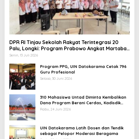
DPR RI Tinjau Sekolah Rakyat Terintegrasi 20
Palu, Longki: Program Prabowo Angkat Martabat
Anak Miskin
Senin, 13 Juli 2026
Program PPG, UIN Datokarama Cetak 796
Guru Profesional
Selasa, 30 Juni 2026
310 Mahasiswa Untad Diminta Kembalikan
Dana Program Berani Cerdas, Kadisdik
Sulteng: Tidak Boleh Terima Beasiswa
Rabu, 24 Juni 2026
Ganda
UIN Datokarama Latih Dosen dan Tendik
sebagai Pelopor Moderasi Beragama