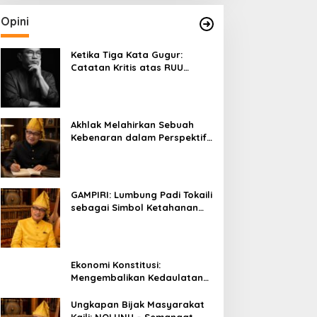
Opini
Ketika Tiga Kata Gugur:
Catatan Kritis atas RUU
Kehutanan yang Melupakan
Falsafah Hidup
Akhlak Melahirkan Sebuah
Kebenaran dalam Perspektif
Budaya Kaili
GAMPIRI: Lumbung Padi Tokaili
sebagai Simbol Ketahanan
Pangan dan Kebersamaan
Ekonomi Konstitusi:
Mengembalikan Kedaulatan
Ekonomi kepada Rakyat dan
Umat
Ungkapan Bijak Masyarakat
Kaili: NOLUNU – Semangat