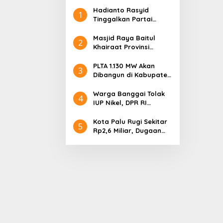
Hadianto Rasyid
1
Tinggalkan Partai
Hanura setelah 18
Tahun Mengabdi
Masjid Raya Baitul
2
Khairaat Provinsi
Sulteng Mendapat
Rekor MURI, Ini
PLTA 1.130 MW Akan
3
Keunikan Arsitekturnya
Dibangun di Kabupaten
Sigi, PT. Befar
Evergreen Industri
Warga Banggai Tolak
4
Audiensi dengan
IUP Nikel, DPR RI
Gubernur Sulteng
Nyatakan Dukungan
Kota Palu Rugi Sekitar
5
Rp2,6 Miliar, Dugaan
Korupsi Dana BPHTB
Masuk Tahap
Penyidikan Kejari