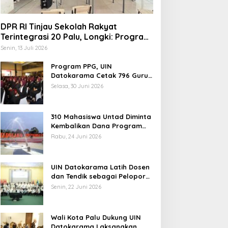
DPR RI Tinjau Sekolah Rakyat
Terintegrasi 20 Palu, Longki: Program
Prabowo Angkat Martabat Anak
Senin, 13 Juli 2026
Miskin
Program PPG, UIN
elang Muktamar Ke-35, AS
Datokarama Cetak 796 Guru
Profesional
ikam Ingatkan Evaluasi
Selasa, 30 Juni 2026
otal Hubungan NU dan
ekuasaan
310 Mahasiswa Untad Diminta
Kembalikan Dana Program
Berani Cerdas, Kadisdik
Rabu, 24 Juni 2026
Sulteng: Tidak Boleh Terima
Temuan 6 Juta Data Ganda
Beasiswa Ganda
Penerima MBG, Komisi IX:
UIN Datokarama Latih Dosen
Tindak Lanjuti
dan Tendik sebagai Pelopor
Moderasi Beragama
Senin, 22 Juni 2026
Wali Kota Palu Dukung UIN
Datokarama Laksanakan