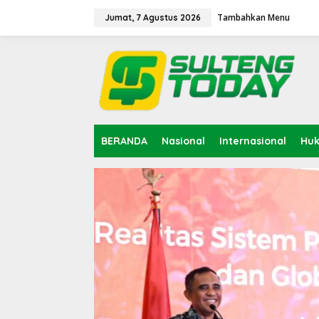
Lewati
ke
Tambahkan Menu
Jumat, 7 Agustus 2026
konten
BERANDA
Nasional
Internasional
Hu