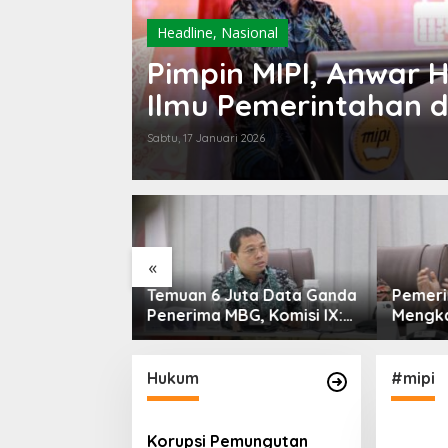
Headline
,
Nasional
Pimpin MIPI, Anwar 
Ilmu Pemerintahan d
Sabtu, 17 Januari 2026
Kement
Survei 
Sesar 
Palu u
Industr
Depan
«
ta Data Ganda
Pemerintah Diminta
G, Komisi IX:
Mengkaji Rencana
ti
Kenaikan Gaji Kepala
Daerah
Hukum
#mipi
Korupsi Pemungutan