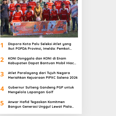
1
Dispora Kota Palu Seleksi Atlet yang
Ikut POPDA Provinsi, Imelda: Pemkot
Komitmen Dukung Pengembangan
2
Olahraga Pelajar
KONI Donggala dan KONI di Enam
Kabupaten Dapat Bantuan Mobil Hiace
dari Pemprov Sulteng
3
Atlet Paralayang dari Tujuh Negara
Meriahkan Kejuaraan PIPXC Salena 2026
4
Gubernur Sulteng Gandeng PGP untuk
Mengelola Lapangan Golf
5
Anwar Hafid Tegaskan Komitmen
Bangun Generasi Unggul Lewat Piala
Gubernur Liga 4