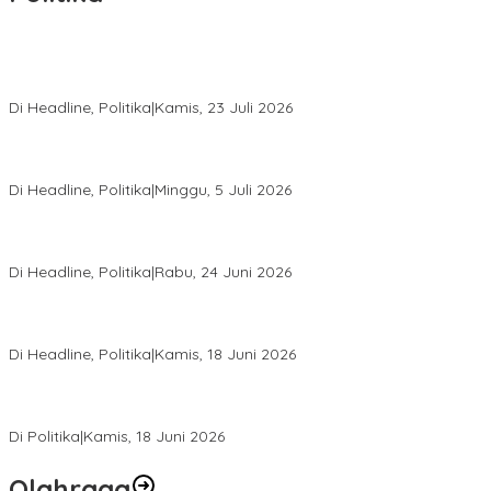
Momentum Harlah PKB ke-28, Perempuan Bangsa Gelar Dua
Agenda Akbar Perkuat Mesin Organisasi
Di Headline, Politika
|
Kamis, 23 Juli 2026
Di Pelantikan PAN Sulteng, Gubernur Anwar Hafid Ajak Sinergi
Optimalkan Potensi Daerah
Di Headline, Politika
|
Minggu, 5 Juli 2026
Rio Capella Gantikan Hadianto Rasyid Sebagai Ketua DPD
Hanura Sulteng
Di Headline, Politika
|
Rabu, 24 Juni 2026
DPW PKB Sulteng Sukses Gelar Muscab, Mustasyar Apresiasi
Kinerja Utat Bowo
Di Headline, Politika
|
Kamis, 18 Juni 2026
PSI Sulteng Peduli Korban Gempa 6,7 SR, Membumikan
Solidaritas, Meringankan Derita Rakyat
Di Politika
|
Kamis, 18 Juni 2026
Olahraga