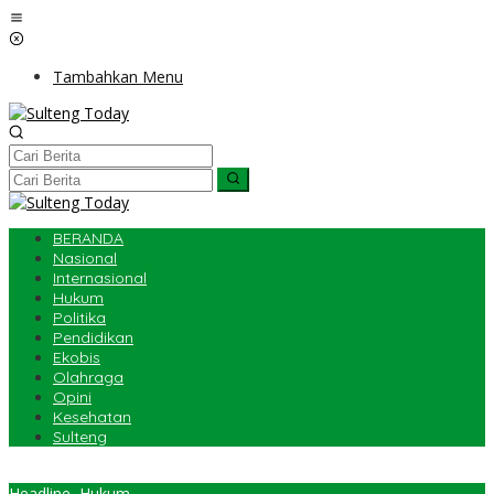
Lewati
ke
konten
Tambahkan Menu
BERANDA
Nasional
Internasional
Hukum
Politika
Pendidikan
Ekobis
Olahraga
Opini
Kesehatan
Sulteng
Headline
,
Hukum