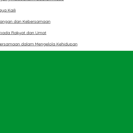
ya Kaili
 Pangan dan Kebersamaan
kepada Rakyat dan Umat
bersamaan dalam Mengelola Kehidupan