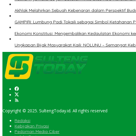
Akhlak Melahirkan Sebuah Kebenaran dalam Perspektif Buda
GAMPIRI: Lumbung Padi Tokaili sebagai Simbol Ketahanan
Ekonomi Konstitusi: Mengembalikan Kedaulatan Ekonomi 
Ungkapan Bijak Masyarakat Kaili: NOLUNU – Semangat Ke
Copyright © 2025. SultengToday.id. All rights reserved
Redaksi
Kebijakan Privasi
Pedoman Media Ciber