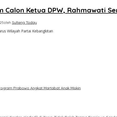
m Calon Ketua DPW, Rahmawati Ser
25
oleh
Sulteng Today
us Wilayah Partai Kebangkitan
: Program Prabowo Angkat Martabat Anak Miskin