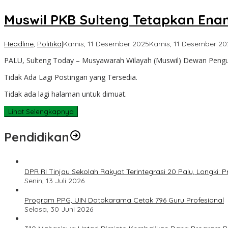
Muswil PKB Sulteng Tetapkan Ena
Headline
,
Politika
|
Kamis, 11 Desember 2025
Kamis, 11 Desember 20
PALU, Sulteng Today – Musyawarah Wilayah (Muswil) Dewan Pengur
Tidak Ada Lagi Postingan yang Tersedia.
Tidak ada lagi halaman untuk dimuat.
Lihat Selengkapnya
Pendidikan
DPR RI Tinjau Sekolah Rakyat Terintegrasi 20 Palu, Longki
Senin, 13 Juli 2026
Program PPG, UIN Datokarama Cetak 796 Guru Profesional
Selasa, 30 Juni 2026