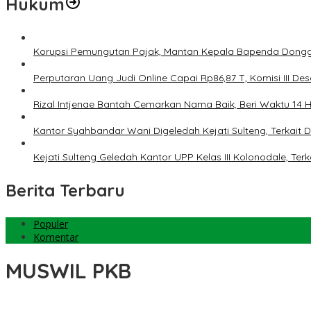
Hukum
Korupsi Pemungutan Pajak, Mantan Kepala Bapenda Dongg
Perputaran Uang Judi Online Capai Rp86,87 T, Komisi III Des
Rizal Intjenae Bantah Cemarkan Nama Baik, Beri Waktu 14
Kantor Syahbandar Wani Digeledah Kejati Sulteng, Terkai
Kejati Sulteng Geledah Kantor UPP Kelas III Kolonodale, T
Berita Terbaru
Populer
Komentar
MUSWIL PKB