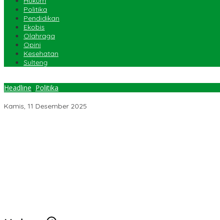
Hukum
Politika
Pendidikan
Ekobis
Olahraga
Opini
Kesehatan
Sulteng
Headline
,
Politika
Muswil PKB Sulteng Tetapkan Enam Calon Ketua DPW, Rahmawati 
Kamis, 11 Desember 2025
Temuan 6 Juta Data Ganda Penerima MBG, Komisi IX: Tindak Lanju
Pemerintah Diminta Mengkaji Rencana Kenaikan Gaji Kepala Dae
Kementerian ESDM Perlu Survei Potensi Helium di Sesar Palu-Koro
Prof Hanief Ghafur: Ketua Umum PBNU Harus Diseleksi Ahwa
Jelang Muktamar Ke-35, AS Hikam Ingatkan Evaluasi Total Hubu