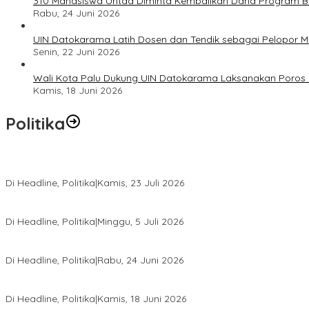
310 Mahasiswa Untad Diminta Kembalikan Dana Program Ber
Rabu, 24 Juni 2026
UIN Datokarama Latih Dosen dan Tendik sebagai Pelopor 
Senin, 22 Juni 2026
Wali Kota Palu Dukung UIN Datokarama Laksanakan Poros 
Kamis, 18 Juni 2026
Politika
Momentum Harlah PKB ke-28, Perempuan Bangsa Gelar Dua Agend
Di Headline, Politika
|
Kamis, 23 Juli 2026
Di Pelantikan PAN Sulteng, Gubernur Anwar Hafid Ajak Sinergi Op
Di Headline, Politika
|
Minggu, 5 Juli 2026
Rio Capella Gantikan Hadianto Rasyid Sebagai Ketua DPD Hanura
Di Headline, Politika
|
Rabu, 24 Juni 2026
DPW PKB Sulteng Sukses Gelar Muscab, Mustasyar Apresiasi Kine
Di Headline, Politika
|
Kamis, 18 Juni 2026