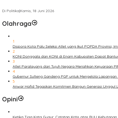
PSI Sulteng Peduli Korban Gempa 6,7 SR, Membumikan Solidaritas
Di Politika
|
Kamis, 18 Juni 2026
Olahraga
1
Dispora Kota Palu Seleksi Atlet yang Ikut POPDA Provinsi
2
KONI Donggala dan KONI di Enam Kabupaten Dapat Bantuan
3
Atlet Paralayang dari Tujuh Negara Meriahkan Kejuaraan P
4
Gubernur Sulteng Gandeng PGP untuk Mengelola Lapangan 
5
Anwar Hafid Tegaskan Komitmen Bangun Generasi Unggul Le
Opini
Ketika Tiga Kata Gugur: Catatan Kritis atas RUU Kehutana