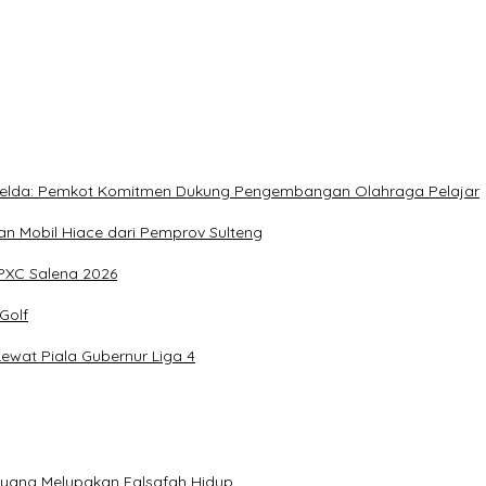
, Meringankan Derita Rakyat
, Imelda: Pemkot Komitmen Dukung Pengembangan Olahraga Pelajar
 Mobil Hiace dari Pemprov Sulteng
IPXC Salena 2026
Golf
wat Piala Gubernur Liga 4
n yang Melupakan Falsafah Hidup