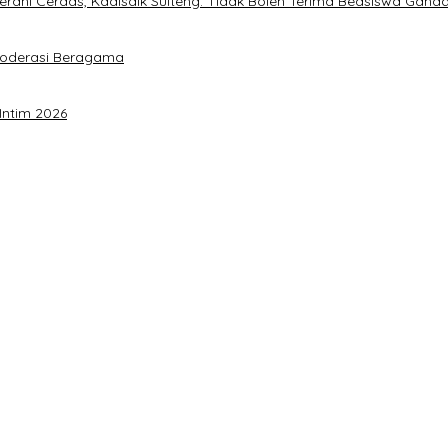
ani Cerdas, Kadisdik Sulteng: Tidak Boleh Terima Beasiswa Gand
Moderasi Beragama
Intim 2026
a Akbar Perkuat Mesin Organisasi
timalkan Potensi Daerah
 Sulteng
rja Utat Bowo