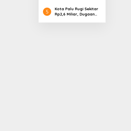
Gubernur Sulteng
Nyatakan Dukungan
Kota Palu Rugi Sekitar
5
Rp2,6 Miliar, Dugaan
Korupsi Dana BPHTB
Masuk Tahap
Penyidikan Kejari