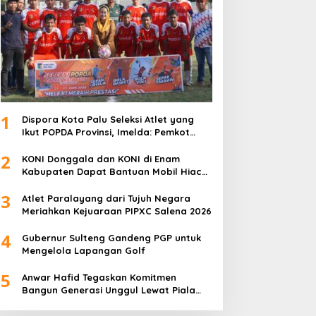
1
Dispora Kota Palu Seleksi Atlet yang
Ikut POPDA Provinsi, Imelda: Pemkot
Komitmen Dukung Pengembangan
2
Olahraga Pelajar
KONI Donggala dan KONI di Enam
Kabupaten Dapat Bantuan Mobil Hiace
dari Pemprov Sulteng
3
Atlet Paralayang dari Tujuh Negara
Meriahkan Kejuaraan PIPXC Salena 2026
4
Gubernur Sulteng Gandeng PGP untuk
Mengelola Lapangan Golf
5
Anwar Hafid Tegaskan Komitmen
Bangun Generasi Unggul Lewat Piala
Gubernur Liga 4