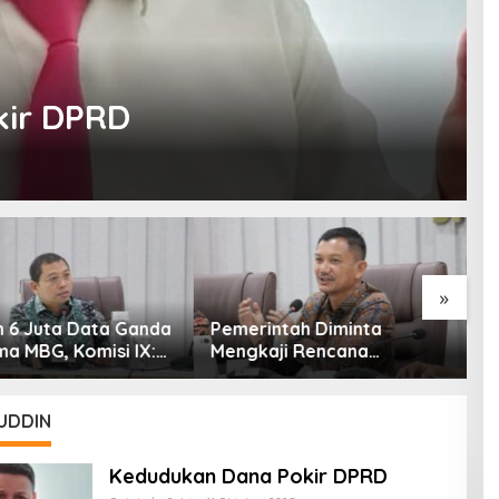
ir DPRD
»
ntah Diminta
Kementerian ESDM Perlu
P
ji Rencana
Survei Potensi Helium di
U
an Gaji Kepala
Sesar Palu-Koro dan Teluk
D
h
Palu untuk Mendukung
Industri Teknologi Masa
UDDIN
Depan
Kedudukan Dana Pokir DPRD