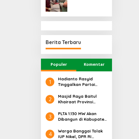
UPP Kelas III
Donggala
Kolonodale,
Terkait Kasus
Dugaan Korupsi
Perusahaan
Tambang Nikel
di Morowali
Berita Terbaru
Utara
Populer
Komentar
Hadianto Rasyid
1
Tinggalkan Partai
Hanura setelah 18
Tahun Mengabdi
Masjid Raya Baitul
2
Khairaat Provinsi
Sulteng Mendapat
Rekor MURI, Ini
PLTA 1.130 MW Akan
3
Keunikan Arsitekturnya
Dibangun di Kabupaten
Sigi, PT. Befar
Evergreen Industri
Warga Banggai Tolak
4
Audiensi dengan
IUP Nikel, DPR RI