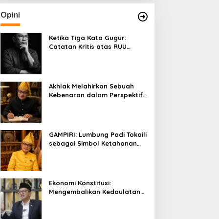
Opini
Ketika Tiga Kata Gugur:
Catatan Kritis atas RUU
Kehutanan yang Melupakan
Falsafah Hidup
Akhlak Melahirkan Sebuah
Kebenaran dalam Perspektif
Budaya Kaili
GAMPIRI: Lumbung Padi Tokaili
sebagai Simbol Ketahanan
Pangan dan Kebersamaan
Ekonomi Konstitusi:
Mengembalikan Kedaulatan
Ekonomi kepada Rakyat dan
Umat