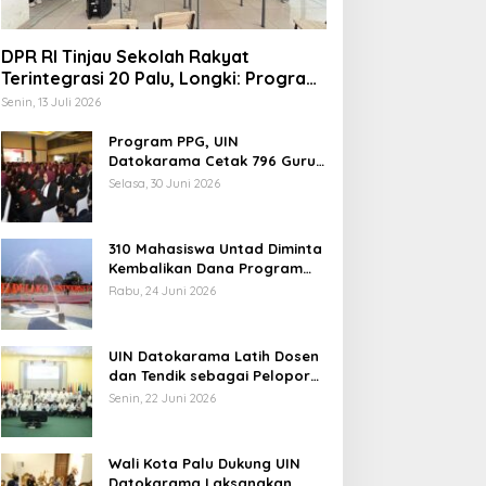
DPR RI Tinjau Sekolah Rakyat
Terintegrasi 20 Palu, Longki: Program
Prabowo Angkat Martabat Anak
Senin, 13 Juli 2026
Miskin
Program PPG, UIN
Datokarama Cetak 796 Guru
Profesional
Selasa, 30 Juni 2026
310 Mahasiswa Untad Diminta
Kembalikan Dana Program
Berani Cerdas, Kadisdik
Rabu, 24 Juni 2026
Sulteng: Tidak Boleh Terima
rof Hanief Ghafur: Ketua
Jelang Muktamar Ke-35,
Beasiswa Ganda
mum PBNU Harus
Komisi Organisasi NU
UIN Datokarama Latih Dosen
iseleksi Ahwa
Usulkan Perubahan Aturan
dan Tendik sebagai Pelopor
Main demi Bersihkan Politik
Moderasi Beragama
Senin, 22 Juni 2026
Uang
Wali Kota Palu Dukung UIN
Datokarama Laksanakan