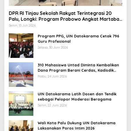
DPR RI Tinjau Sekolah Rakyat Terintegrasi 20
Palu, Longki: Program Prabowo Angkat Martabat
Anak Miskin
Senin, 13 Juli 2026
Program PPG, UIN Datokarama Cetak 796
Guru Profesional
Selasa, 30 Juni 2026
310 Mahasiswa Untad Diminta Kembalikan
Dana Program Berani Cerdas, Kadisdik
Sulteng: Tidak Boleh Terima Beasiswa
Rabu, 24 Juni 2026
Ganda
UIN Datokarama Latih Dosen dan Tendik
sebagai Pelopor Moderasi Beragama
Senin, 22 Juni 2026
Wali Kota Palu Dukung UIN Datokarama
Laksanakan Poros Intim 2026