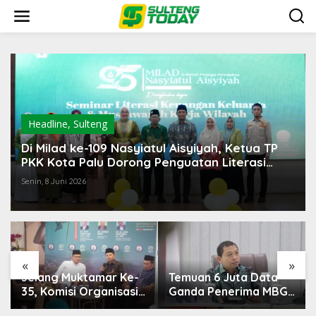
Lewati
ke
konten
Headline
,
Sulteng
Di Milad ke-109 Nasyiatul Aisyiyah, Ketua TP
PKK Kota Palu Dorong Penguatan Literasi
Keuangan Keluarga
Senin, 8 Juni 2026
«
»
Temuan 6 Juta Data
Pemerintah Diminta
Ganda Penerima MBG,
Mengkaji Rencana
Komisi IX: Tindak
Kenaikan Gaji Kepala