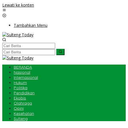
Lewati ke konten
Tambahkan Menu
BERANDA
Nasional
Internasional
Hukum
Politika
Pendidikan
Ekobis
Olahraga
Opini
Kesehatan
Sulteng