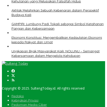
Kehutanan yang Melupakan Falsafah Hidup
Akhlak Melahirkan Sebuah Kebenaran dalam Perspektif
Budaya Kaili
GAMPIRI: Lumbung Padi Tokaili sebagai Simbol Ketahanan
Pangan dan Kebersamaan
Ekonomi Konstitusi: Mengembalikan Kedaulatan Ekonomi
kepada Rakyat dan Umat
Ungkapan Bijak Masyarakat Kaili: NOLUNU – Semangat
Kebersamaan dalam Mengelola Kehidupan
Copyright © 2025. SultengToday.id. All rights reserved
Redaksi
Kebijakan Privasi
Pedoman Media Ciber