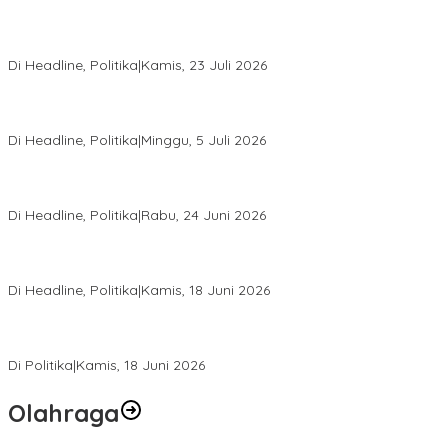
Momentum Harlah PKB ke-28, Perempuan Bangsa Gelar Dua
Agenda Akbar Perkuat Mesin Organisasi
Di Headline, Politika
|
Kamis, 23 Juli 2026
Di Pelantikan PAN Sulteng, Gubernur Anwar Hafid Ajak Sinergi
Optimalkan Potensi Daerah
Di Headline, Politika
|
Minggu, 5 Juli 2026
Rio Capella Gantikan Hadianto Rasyid Sebagai Ketua DPD
Hanura Sulteng
Di Headline, Politika
|
Rabu, 24 Juni 2026
DPW PKB Sulteng Sukses Gelar Muscab, Mustasyar Apresiasi
Kinerja Utat Bowo
Di Headline, Politika
|
Kamis, 18 Juni 2026
PSI Sulteng Peduli Korban Gempa 6,7 SR, Membumikan
Solidaritas, Meringankan Derita Rakyat
Di Politika
|
Kamis, 18 Juni 2026
Olahraga