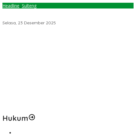
Headline
,
Sulteng
Natal Oikumene 2025, Gubernur Anwar Hafid: Semoga Berkat
untuk Sulteng Nambaso
Selasa, 23 Desember 2025
Pemerintah Diminta Mengkaji Rencana Kenaikan Gaji Kepala
Daerah
Kementerian ESDM Perlu Survei Potensi Helium di Sesar Palu-
Koro dan Teluk Palu untuk Mendukung Industri Teknologi Masa
Depan
Prof Hanief Ghafur: Ketua Umum PBNU Harus Diseleksi Ahwa
Jelang Muktamar Ke-35, AS Hikam Ingatkan Evaluasi Total
Hubungan NU dan Kekuasaan
Lindungi Hak Sipil, PKB Sodorkan 8 Catatan RUU Siber
Hukum