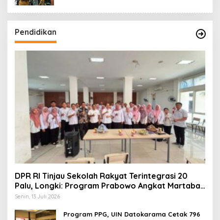
Pendidikan
DPR RI Tinjau Sekolah Rakyat Terintegrasi 20
Palu, Longki: Program Prabowo Angkat Martabat
Anak Miskin
Senin, 13 Juli 2026
Program PPG, UIN Datokarama Cetak 796