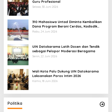
Guru Profesional
Selasa, 30 Juni 2026
310 Mahasiswa Untad Diminta Kembalikan
Dana Program Berani Cerdas, Kadisdik
Sulteng: Tidak Boleh Terima Beasiswa
Rabu, 24 Juni 2026
Ganda
UIN Datokarama Latih Dosen dan Tendik
sebagai Pelopor Moderasi Beragama
Senin, 22 Juni 2026
Wali Kota Palu Dukung UIN Datokarama
Laksanakan Poros Intim 2026
Kamis, 18 Juni 2026
Politika