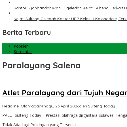
Kantor Syahbandar Wani Digeledah Kejati Sulteng, Terkai
Kejati Sulteng Geledah Kantor UPP Kelas III Kolonodale, T
Berita Terbaru
Populer
Komentar
Paralayang Salena
Atlet Paralayang dari Tujuh Nega
Headline
,
Olahraga
|
Minggu, 26 April 2026
oleh
Sulteng Today
PALU, Sulteng Today – Prestasi olahraga dirgantara Sulawesi Teng
Tidak Ada Lagi Postingan yang Tersedia.