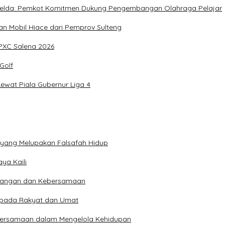
, Imelda: Pemkot Komitmen Dukung Pengembangan Olahraga Pelajar
 Mobil Hiace dari Pemprov Sulteng
IPXC Salena 2026
Golf
wat Piala Gubernur Liga 4
n yang Melupakan Falsafah Hidup
ya Kaili
 Pangan dan Kebersamaan
kepada Rakyat dan Umat
bersamaan dalam Mengelola Kehidupan