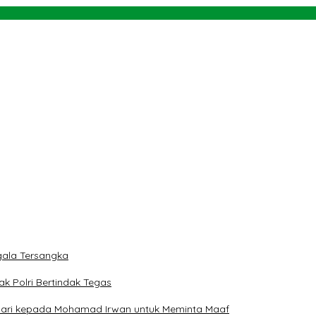
alena 2026
Aturan Main demi Bersihkan Politik Uang
ti
rah
 dan Teluk Palu untuk Mendukung Industri Teknologi Masa Depan
ala Tersangka
ak Polri Bertindak Tegas
 Hari kepada Mohamad Irwan untuk Meminta Maaf