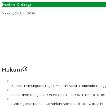
Headline
,
Olahraga
Atlet Paralayang dari Tujuh Negara Meriahkan Kejuaraan PIPXC S
Minggu, 26 April 2026
Jelang Muktamar Ke-35, Komisi Organisasi NU Usulkan Perubahan 
Temuan 6 Juta Data Ganda Penerima MBG, Komisi IX: Tindak Lanju
Pemerintah Diminta Mengkaji Rencana Kenaikan Gaji Kepala Dae
Kementerian ESDM Perlu Survei Potensi Helium di Sesar Palu-Koro
Prof Hanief Ghafur: Ketua Umum PBNU Harus Diseleksi Ahwa
Hukum
Korupsi Pemungutan Pajak, Mantan Kepala Bapenda Dongg
Perputaran Uang Judi Online Capai Rp86,87 T, Komisi III Des
Rizal Intjenae Bantah Cemarkan Nama Baik, Beri Waktu 14