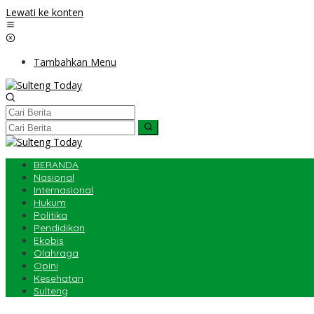
Lewati ke konten
Tambahkan Menu
BERANDA
Nasional
Internasional
Hukum
Politika
Pendidikan
Ekobis
Olahraga
Opini
Kesehatan
Sulteng