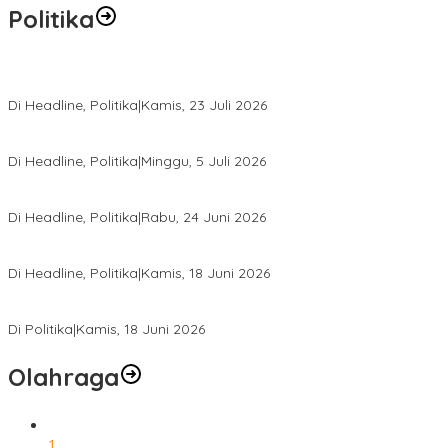
Politika
Momentum Harlah PKB ke-28, Perempuan Bangsa Gelar Dua Agend
Di Headline, Politika
|
Kamis, 23 Juli 2026
Di Pelantikan PAN Sulteng, Gubernur Anwar Hafid Ajak Sinergi Op
Di Headline, Politika
|
Minggu, 5 Juli 2026
Rio Capella Gantikan Hadianto Rasyid Sebagai Ketua DPD Hanura
Di Headline, Politika
|
Rabu, 24 Juni 2026
DPW PKB Sulteng Sukses Gelar Muscab, Mustasyar Apresiasi Kine
Di Headline, Politika
|
Kamis, 18 Juni 2026
PSI Sulteng Peduli Korban Gempa 6,7 SR, Membumikan Solidaritas
Di Politika
|
Kamis, 18 Juni 2026
Olahraga
1