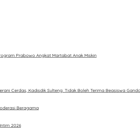
: Program Prabowo Angkat Martabat Anak Miskin
ani Cerdas, Kadisdik Sulteng: Tidak Boleh Terima Beasiswa Gand
Moderasi Beragama
Intim 2026