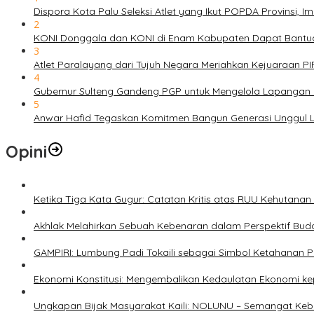
Dispora Kota Palu Seleksi Atlet yang Ikut POPDA Provinsi
2
KONI Donggala dan KONI di Enam Kabupaten Dapat Bantuan
3
Atlet Paralayang dari Tujuh Negara Meriahkan Kejuaraan P
4
Gubernur Sulteng Gandeng PGP untuk Mengelola Lapangan 
5
Anwar Hafid Tegaskan Komitmen Bangun Generasi Unggul Le
Opini
Ketika Tiga Kata Gugur: Catatan Kritis atas RUU Kehutana
Akhlak Melahirkan Sebuah Kebenaran dalam Perspektif Buda
GAMPIRI: Lumbung Padi Tokaili sebagai Simbol Ketahanan
Ekonomi Konstitusi: Mengembalikan Kedaulatan Ekonomi 
Ungkapan Bijak Masyarakat Kaili: NOLUNU – Semangat Ke