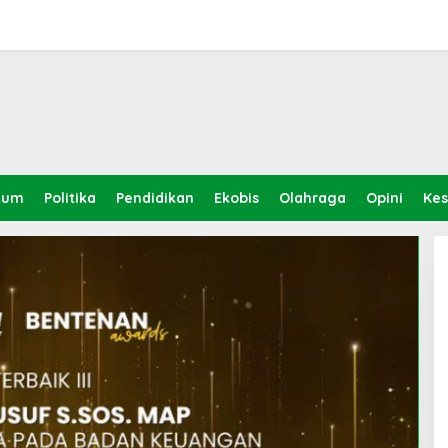
kum
Politika
Pendidikan
Ekobis
Olahraga
Opini
Ke