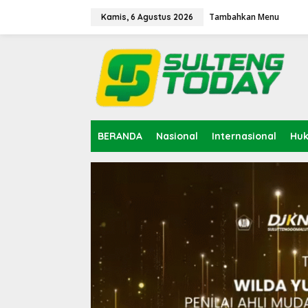
Lewati
ke
Tambahkan Menu
Kamis, 6 Agustus 2026
konten
BERANDA
Nasional
Internasional
Hu