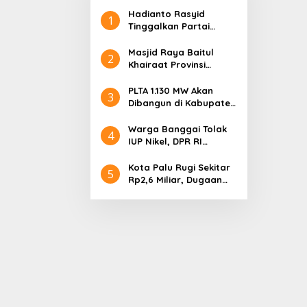
Hadianto Rasyid
1
Tinggalkan Partai
Hanura setelah 18
Tahun Mengabdi
Masjid Raya Baitul
2
Khairaat Provinsi
Sulteng Mendapat
Rekor MURI, Ini
PLTA 1.130 MW Akan
3
Keunikan Arsitekturnya
Dibangun di Kabupaten
Sigi, PT. Befar
Evergreen Industri
Warga Banggai Tolak
4
Audiensi dengan
IUP Nikel, DPR RI
Gubernur Sulteng
Nyatakan Dukungan
Kota Palu Rugi Sekitar
5
Rp2,6 Miliar, Dugaan
Korupsi Dana BPHTB
Masuk Tahap
Penyidikan Kejari