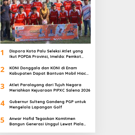
1
Dispora Kota Palu Seleksi Atlet yang
Ikut POPDA Provinsi, Imelda: Pemkot
Komitmen Dukung Pengembangan
2
Olahraga Pelajar
KONI Donggala dan KONI di Enam
Kabupaten Dapat Bantuan Mobil Hiace
dari Pemprov Sulteng
3
Atlet Paralayang dari Tujuh Negara
Meriahkan Kejuaraan PIPXC Salena 2026
4
Gubernur Sulteng Gandeng PGP untuk
Mengelola Lapangan Golf
5
Anwar Hafid Tegaskan Komitmen
Bangun Generasi Unggul Lewat Piala
Gubernur Liga 4