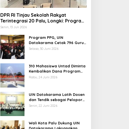
DPR RI Tinjau Sekolah Rakyat
Terintegrasi 20 Palu, Longki: Program
Prabowo Angkat Martabat Anak
Senin, 13 Juli 2026
Miskin
Program PPG, UIN
indungi Hak Sipil, PKB
Datokarama Cetak 796 Guru
Profesional
odorkan 8 Catatan RUU
Selasa, 30 Juni 2026
iber
310 Mahasiswa Untad Diminta
Kembalikan Dana Program
Berani Cerdas, Kadisdik
Rabu, 24 Juni 2026
Sulteng: Tidak Boleh Terima
Pemerintah Diminta
Beasiswa Ganda
Mengkaji Rencana
UIN Datokarama Latih Dosen
Kenaikan Gaji Kepala
dan Tendik sebagai Pelopor
Daerah
Moderasi Beragama
Senin, 22 Juni 2026
Wali Kota Palu Dukung UIN
Datokarama Laksanakan