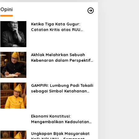
Opini
Ketika Tiga Kata Gugur:
Catatan Kritis atas RUU
Kehutanan yang Melupakan
Falsafah Hidup
Akhlak Melahirkan Sebuah
Kebenaran dalam Perspektif
Budaya Kaili
GAMPIRI: Lumbung Padi Tokaili
sebagai Simbol Ketahanan
Pangan dan Kebersamaan
Ekonomi Konstitusi:
Mengembalikan Kedaulatan
Ekonomi kepada Rakyat dan
Umat
Ungkapan Bijak Masyarakat
Kaili: NOLUNU – Semangat