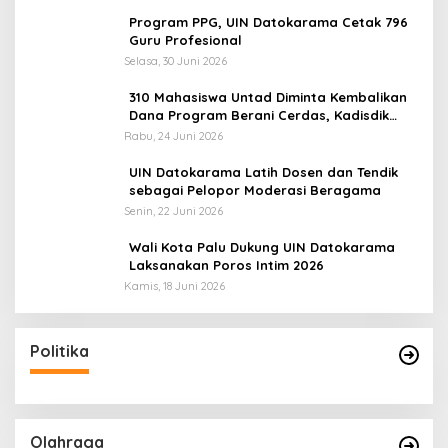
Program PPG, UIN Datokarama Cetak 796
Guru Profesional
Selasa, 30 Juni 2026
310 Mahasiswa Untad Diminta Kembalikan
Dana Program Berani Cerdas, Kadisdik
Sulteng: Tidak Boleh Terima Beasiswa
Rabu, 24 Juni 2026
Ganda
UIN Datokarama Latih Dosen dan Tendik
sebagai Pelopor Moderasi Beragama
Senin, 22 Juni 2026
Wali Kota Palu Dukung UIN Datokarama
Laksanakan Poros Intim 2026
Kamis, 18 Juni 2026
Politika
Olahraga