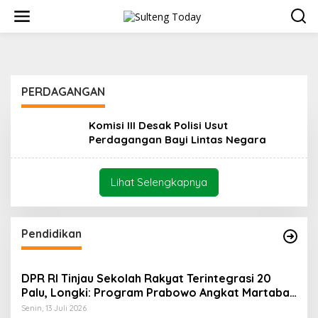
L
e
w
a
t
i
k
PERDAGANGAN
e
k
o
Komisi III Desak Polisi Usut
n
Perdagangan Bayi Lintas Negara
t
e
n
Lihat Selengkapnya
Pendidikan
DPR RI Tinjau Sekolah Rakyat Terintegrasi 20
Palu, Longki: Program Prabowo Angkat Martabat
Anak Miskin
Senin, 13 Juli 2026