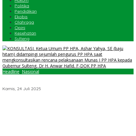
Hukum
Politika
Pendidikan
Ekobis
Olahraga
Opini
Kesehatan
Sulteng
Headline
,
Nasional
Wapres Gibran dan Menteri ESDM Dijadwalkan Hadir di Munas I
PP HPA
Kamis, 24 Juli 2025
Jelang Muktamar Ke-35, Komisi Organisasi NU Usulkan
Perubahan Aturan Main demi Bersihkan Politik Uang
Temuan 6 Juta Data Ganda Penerima MBG, Komisi IX: Tindak
Lanjuti
Pemerintah Diminta Mengkaji Rencana Kenaikan Gaji Kepala