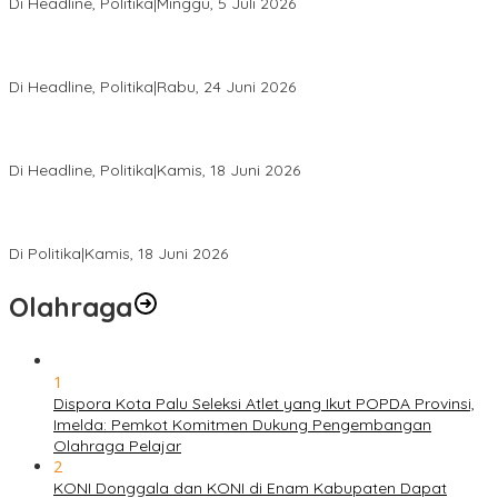
Di Headline, Politika
|
Minggu, 5 Juli 2026
Rio Capella Gantikan Hadianto Rasyid Sebagai Ketua DPD
Hanura Sulteng
Di Headline, Politika
|
Rabu, 24 Juni 2026
DPW PKB Sulteng Sukses Gelar Muscab, Mustasyar Apresiasi
Kinerja Utat Bowo
Di Headline, Politika
|
Kamis, 18 Juni 2026
PSI Sulteng Peduli Korban Gempa 6,7 SR, Membumikan
Solidaritas, Meringankan Derita Rakyat
Di Politika
|
Kamis, 18 Juni 2026
Olahraga
1
Dispora Kota Palu Seleksi Atlet yang Ikut POPDA Provinsi,
Imelda: Pemkot Komitmen Dukung Pengembangan
Olahraga Pelajar
2
KONI Donggala dan KONI di Enam Kabupaten Dapat