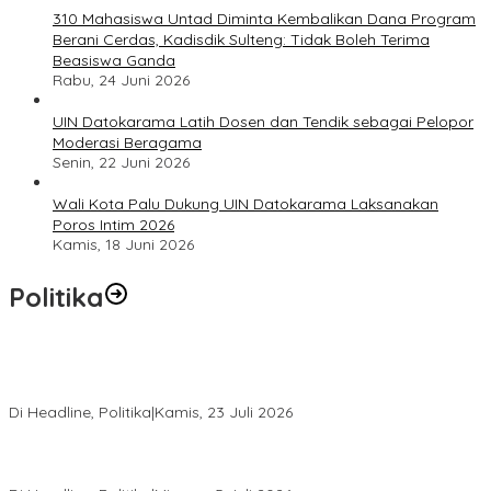
310 Mahasiswa Untad Diminta Kembalikan Dana Program
Berani Cerdas, Kadisdik Sulteng: Tidak Boleh Terima
Beasiswa Ganda
Rabu, 24 Juni 2026
UIN Datokarama Latih Dosen dan Tendik sebagai Pelopor
Moderasi Beragama
Senin, 22 Juni 2026
Wali Kota Palu Dukung UIN Datokarama Laksanakan
Poros Intim 2026
Kamis, 18 Juni 2026
Politika
Momentum Harlah PKB ke-28, Perempuan Bangsa Gelar Dua
Agenda Akbar Perkuat Mesin Organisasi
Di Headline, Politika
|
Kamis, 23 Juli 2026
Di Pelantikan PAN Sulteng, Gubernur Anwar Hafid Ajak Sinergi
Optimalkan Potensi Daerah