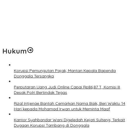
Daerah
Kementerian ESDM Perlu Survei Potensi Helium di Sesar Palu-
Koro dan Teluk Palu untuk Mendukung Industri Teknologi Masa
Depan
Prof Hanief Ghafur: Ketua Umum PBNU Harus Diseleksi Ahwa
Hukum
Korupsi Pemungutan Pajak, Mantan Kepala Bapenda
Donggala Tersangka
Perputaran Uang Judi Online Capai Rp86,87 T, Komisi III
Desak Polri Bertindak Tegas
Rizal Intjenae Bantah Cemarkan Nama Baik, Beri Waktu 14
Hari kepada Mohamad Irwan untuk Meminta Maaf
Kantor Syahbandar Wani Digeledah Kejati Sulteng, Terkait
Dugaan Korupsi Tambang di Donggala