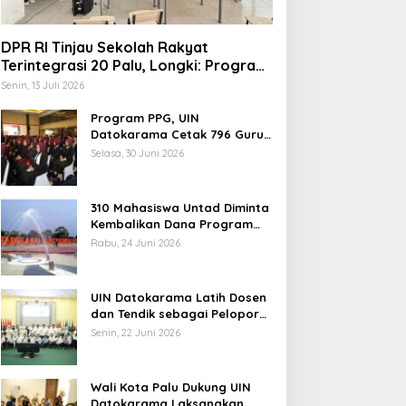
DPR RI Tinjau Sekolah Rakyat
Terintegrasi 20 Palu, Longki: Program
Prabowo Angkat Martabat Anak
Senin, 13 Juli 2026
Miskin
Program PPG, UIN
elang Muktamar Ke-35, AS
Datokarama Cetak 796 Guru
Profesional
ikam Ingatkan Evaluasi
Selasa, 30 Juni 2026
otal Hubungan NU dan
ekuasaan
310 Mahasiswa Untad Diminta
Kembalikan Dana Program
Berani Cerdas, Kadisdik
Rabu, 24 Juni 2026
Sulteng: Tidak Boleh Terima
Temuan 6 Juta Data Ganda
Beasiswa Ganda
Penerima MBG, Komisi IX:
UIN Datokarama Latih Dosen
Tindak Lanjuti
dan Tendik sebagai Pelopor
Moderasi Beragama
Senin, 22 Juni 2026
Wali Kota Palu Dukung UIN
Datokarama Laksanakan