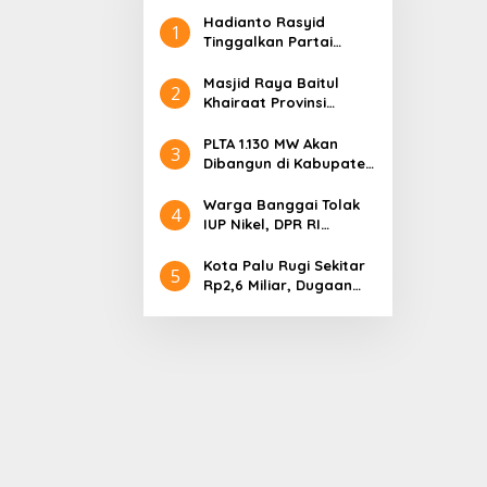
Hadianto Rasyid
1
Tinggalkan Partai
Hanura setelah 18
Tahun Mengabdi
Masjid Raya Baitul
2
Khairaat Provinsi
Sulteng Mendapat
Rekor MURI, Ini
PLTA 1.130 MW Akan
3
Keunikan Arsitekturnya
Dibangun di Kabupaten
Sigi, PT. Befar
Evergreen Industri
Warga Banggai Tolak
4
Audiensi dengan
IUP Nikel, DPR RI
Gubernur Sulteng
Nyatakan Dukungan
Kota Palu Rugi Sekitar
5
Rp2,6 Miliar, Dugaan
Korupsi Dana BPHTB
Masuk Tahap
Penyidikan Kejari