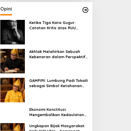
Opini
Ketika Tiga Kata Gugur:
Catatan Kritis atas RUU
Kehutanan yang Melupakan
Falsafah Hidup
Akhlak Melahirkan Sebuah
Kebenaran dalam Perspektif
Budaya Kaili
GAMPIRI: Lumbung Padi Tokaili
sebagai Simbol Ketahanan
Pangan dan Kebersamaan
Ekonomi Konstitusi:
Mengembalikan Kedaulatan
Ekonomi kepada Rakyat dan
Umat
Ungkapan Bijak Masyarakat
Kaili: NOLUNU – Semangat