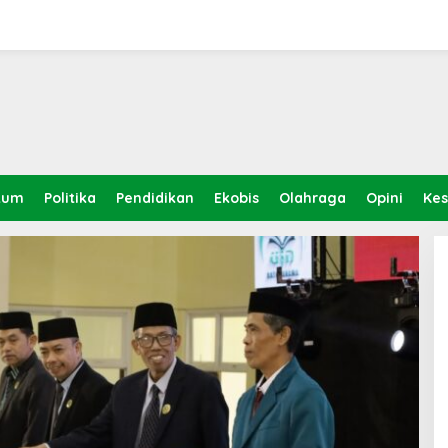
kum
Politika
Pendidikan
Ekobis
Olahraga
Opini
Ke