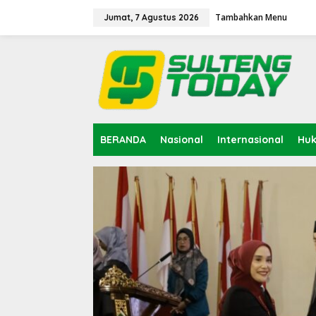
Lewati
ke
Tambahkan Menu
Jumat, 7 Agustus 2026
konten
BERANDA
Nasional
Internasional
Hu