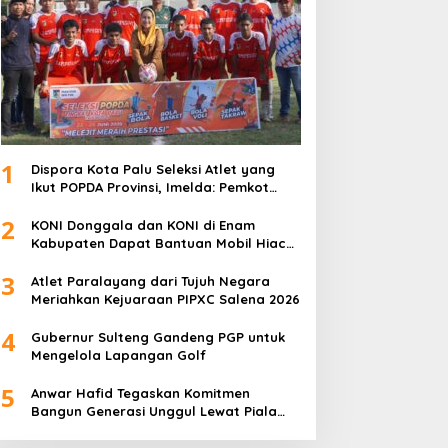
1
Dispora Kota Palu Seleksi Atlet yang
Ikut POPDA Provinsi, Imelda: Pemkot
Komitmen Dukung Pengembangan
2
Olahraga Pelajar
KONI Donggala dan KONI di Enam
Kabupaten Dapat Bantuan Mobil Hiace
dari Pemprov Sulteng
3
Atlet Paralayang dari Tujuh Negara
Meriahkan Kejuaraan PIPXC Salena 2026
4
Gubernur Sulteng Gandeng PGP untuk
Mengelola Lapangan Golf
5
Anwar Hafid Tegaskan Komitmen
Bangun Generasi Unggul Lewat Piala
Gubernur Liga 4