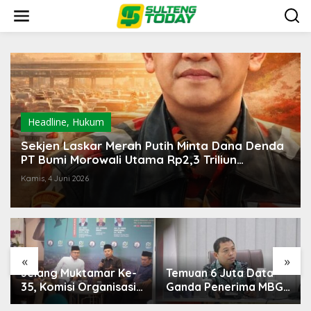
Lewati
ke
konten
Headline
,
Hukum
Sekjen Laskar Merah Putih Minta Dana Denda
PT Bumi Morowali Utama Rp2,3 Triliun
Dikucurkan ke Sulteng untuk Merehabilitasi
Kamis, 4 Juni 2026
Hutan Morowali
«
»
Temuan 6 Juta Data
Pemerintah Diminta
Ganda Penerima MBG,
Mengkaji Rencana
Komisi IX: Tindak
Kenaikan Gaji Kepala