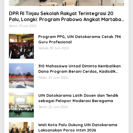
DPR RI Tinjau Sekolah Rakyat Terintegrasi 20
Palu, Longki: Program Prabowo Angkat Martabat
Anak Miskin
Senin, 13 Juli 2026
Program PPG, UIN Datokarama Cetak 796
Guru Profesional
Selasa, 30 Juni 2026
310 Mahasiswa Untad Diminta Kembalikan
Dana Program Berani Cerdas, Kadisdik
Sulteng: Tidak Boleh Terima Beasiswa
Rabu, 24 Juni 2026
Ganda
UIN Datokarama Latih Dosen dan Tendik
sebagai Pelopor Moderasi Beragama
Senin, 22 Juni 2026
Wali Kota Palu Dukung UIN Datokarama
Laksanakan Poros Intim 2026