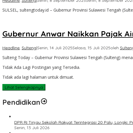
Headline
,
Sulteng
|
Senin, 8 September 2025
Senin, 8 September 202
SULSEL, sultengtoday.id – Gubernur Provinsi Sulawesi Tengah (Sulten
Gubernur Anwar Naikkan Pajak Air
Headline
,
Sulteng
|
Senin, 14 Juli 2025
Selasa, 15 Juli 2025
oleh
Sulten
Sulteng Today – Gubernur Provinsi Sulawesi Tengah (Sulteng) mena
Tidak Ada Lagi Postingan yang Tersedia.
Tidak ada lagi halaman untuk dimuat.
Lihat Selengkapnya
Pendidikan
DPR RI Tinjau Sekolah Rakyat Terintegrasi 20 Palu, Longki
Senin, 13 Juli 2026