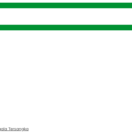
ingi Kaban Kesbangpol
ti
rah
 dan Teluk Palu untuk Mendukung Industri Teknologi Masa Depan
ngan NU dan Kekuasaan
ala Tersangka