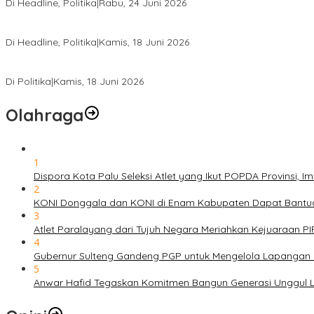
Di Headline, Politika
|
Rabu, 24 Juni 2026
DPW PKB Sulteng Sukses Gelar Muscab, Mustasyar Apresiasi Kine
Di Headline, Politika
|
Kamis, 18 Juni 2026
PSI Sulteng Peduli Korban Gempa 6,7 SR, Membumikan Solidaritas
Di Politika
|
Kamis, 18 Juni 2026
Olahraga
1
Dispora Kota Palu Seleksi Atlet yang Ikut POPDA Provinsi
2
KONI Donggala dan KONI di Enam Kabupaten Dapat Bantuan
3
Atlet Paralayang dari Tujuh Negara Meriahkan Kejuaraan P
4
Gubernur Sulteng Gandeng PGP untuk Mengelola Lapangan 
5
Anwar Hafid Tegaskan Komitmen Bangun Generasi Unggul Le