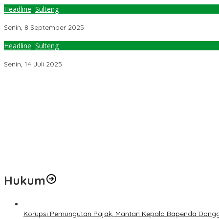
Headline
,
Sulteng
Gubernur Sulteng Kunjungan Kerja ke PT. Vale Indonesia, Didamp
Senin, 8 September 2025
Headline
,
Sulteng
Gubernur Anwar Naikkan Pajak Air Permukaan, Berlaku 1 Juli 2025
Senin, 14 Juli 2025
Temuan 6 Juta Data Ganda Penerima MBG, Komisi IX: Tindak Lanju
Pemerintah Diminta Mengkaji Rencana Kenaikan Gaji Kepala Dae
Kementerian ESDM Perlu Survei Potensi Helium di Sesar Palu-Koro
Prof Hanief Ghafur: Ketua Umum PBNU Harus Diseleksi Ahwa
Jelang Muktamar Ke-35, AS Hikam Ingatkan Evaluasi Total Hubu
Hukum
Korupsi Pemungutan Pajak, Mantan Kepala Bapenda Dongg