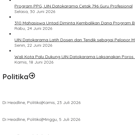
Program PPG, UIN Datokarama Cetak 796 Guru Profesional
Selasa, 30 Juni 2026
310 Mahasiswa Untad Diminta Kembalikan Dana Program Ber
Rabu, 24 Juni 2026
UIN Datokarama Latih Dosen dan Tendik sebagai Pelopor 
Senin, 22 Juni 2026
Wali Kota Palu Dukung UIN Datokarama Laksanakan Poros 
Kamis, 18 Juni 2026
Politika
Momentum Harlah PKB ke-28, Perempuan Bangsa Gelar Dua Agend
Di Headline, Politika
|
Kamis, 23 Juli 2026
Di Pelantikan PAN Sulteng, Gubernur Anwar Hafid Ajak Sinergi Op
Di Headline, Politika
|
Minggu, 5 Juli 2026
Rio Capella Gantikan Hadianto Rasyid Sebagai Ketua DPD Hanura