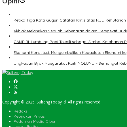
Opini
Ketika Tiga Kata Gugur: Catatan Kritis atas RUU Kehutana
Akhlak Melahirkan Sebuah Kebenaran dalam Perspektif Buda
GAMPIRI: Lumbung Padi Tokaili sebagai Simbol Ketahanan
Ekonomi Konstitusi: Mengembalikan Kedaulatan Ekonomi 
Ungkapan Bijak Masyarakat Kaili: NOLUNU – Semangat Ke
Copyright © 2025. SultengToday.id. All rights reserved
Redaksi
Kebijakan Privasi
Pedoman Media Ciber
Indeks Berita