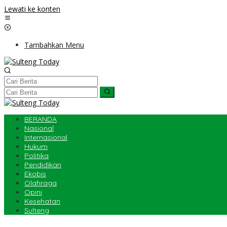
Lewati ke konten
Tambahkan Menu
BERANDA
Nasional
Internasional
Hukum
Politika
Pendidikan
Ekobis
Olahraga
Opini
Kesehatan
Sulteng