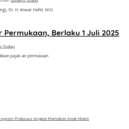
5
oleh
Sulteng Today
g), Dr. H. Anwar Hafid, M.Si
 Permukaan, Berlaku 1 Juli 2025
g Today
ikkan pajak air permukaan.
: Program Prabowo Angkat Martabat Anak Miskin