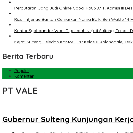
Perputaran Uang Judi Online Capai Rp86,87 T, Komisi III Des
Rizal Intjenae Bantah Cemarkan Nama Baik, Beri Waktu 14
Kantor Syahbandar Wani Digeledah Kejati Sulteng, Terkai
Kejati Sulteng Geledah Kantor UPP Kelas III Kolonodale, T
Berita Terbaru
Populer
Komentar
PT VALE
Gubernur Sulteng Kunjungan Kerja