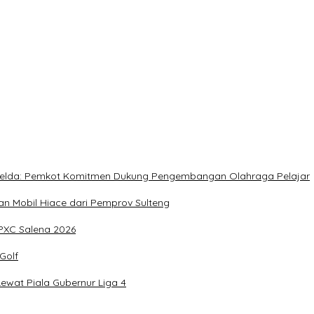
rja Utat Bowo
, Meringankan Derita Rakyat
, Imelda: Pemkot Komitmen Dukung Pengembangan Olahraga Pelajar
 Mobil Hiace dari Pemprov Sulteng
IPXC Salena 2026
Golf
wat Piala Gubernur Liga 4