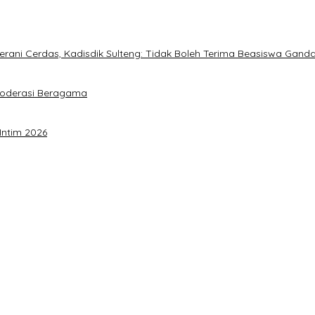
ani Cerdas, Kadisdik Sulteng: Tidak Boleh Terima Beasiswa Gand
Moderasi Beragama
Intim 2026
a Akbar Perkuat Mesin Organisasi
timalkan Potensi Daerah
 Sulteng