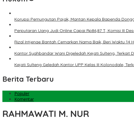
Korupsi Pemungutan Pajak, Mantan Kepala Bapenda Dongg
Perputaran Uang Judi Online Capai Rp86,87 T, Komisi III Des
Rizal Intjenae Bantah Cemarkan Nama Baik, Beri Waktu 14
Kantor Syahbandar Wani Digeledah Kejati Sulteng, Terkai
Kejati Sulteng Geledah Kantor UPP Kelas III Kolonodale, T
Berita Terbaru
Populer
Komentar
RAHMAWATI M. NUR