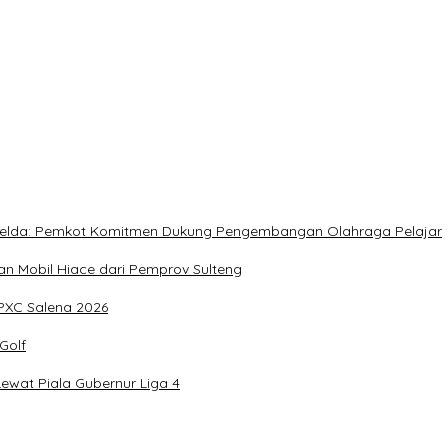
rja Utat Bowo
, Meringankan Derita Rakyat
, Imelda: Pemkot Komitmen Dukung Pengembangan Olahraga Pelajar
 Mobil Hiace dari Pemprov Sulteng
IPXC Salena 2026
Golf
wat Piala Gubernur Liga 4