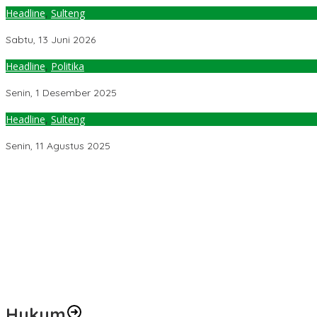
Headline
,
Sulteng
Ketum PB IKA PMII Dijadwalkan Melantik Pengurus PW IKA PMII Sul
Sabtu, 13 Juni 2026
Headline
,
Politika
PKB Sulteng Gelar Muswil 10 Desember, Tetapkan Program Strateg
Senin, 1 Desember 2025
Headline
,
Sulteng
IKA PMII Dukung Program Berani, Akan Hadir Sebagai Solusi
Senin, 11 Agustus 2025
Pemerintah Diminta Mengkaji Rencana Kenaikan Gaji Kepala Dae
Kementerian ESDM Perlu Survei Potensi Helium di Sesar Palu-Koro
Prof Hanief Ghafur: Ketua Umum PBNU Harus Diseleksi Ahwa
Jelang Muktamar Ke-35, AS Hikam Ingatkan Evaluasi Total Hubu
Lindungi Hak Sipil, PKB Sodorkan 8 Catatan RUU Siber
Hukum