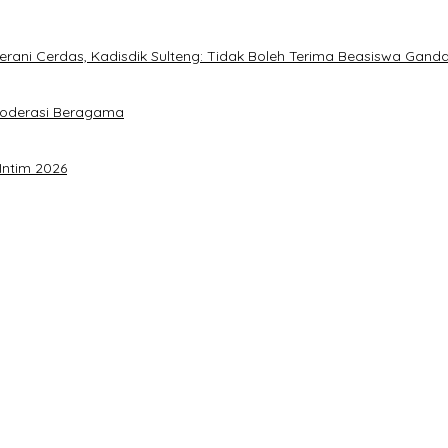
ani Cerdas, Kadisdik Sulteng: Tidak Boleh Terima Beasiswa Gand
Moderasi Beragama
Intim 2026
a Akbar Perkuat Mesin Organisasi
timalkan Potensi Daerah
 Sulteng