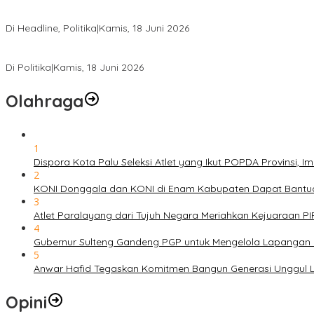
DPW PKB Sulteng Sukses Gelar Muscab, Mustasyar Apresiasi Kine
Di Headline, Politika
|
Kamis, 18 Juni 2026
PSI Sulteng Peduli Korban Gempa 6,7 SR, Membumikan Solidaritas
Di Politika
|
Kamis, 18 Juni 2026
Olahraga
1
Dispora Kota Palu Seleksi Atlet yang Ikut POPDA Provinsi
2
KONI Donggala dan KONI di Enam Kabupaten Dapat Bantuan
3
Atlet Paralayang dari Tujuh Negara Meriahkan Kejuaraan P
4
Gubernur Sulteng Gandeng PGP untuk Mengelola Lapangan 
5
Anwar Hafid Tegaskan Komitmen Bangun Generasi Unggul Le
Opini