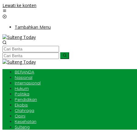
Lewati ke konten
Tambahkan Menu
BERANDA
Nasional
Internasional
Hukum
Politika
Pendidikan
Ekobis
Olahraga
Opini
Kesehatan
Sulteng