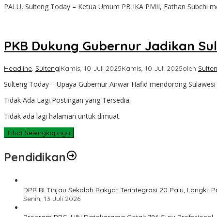
PALU, Sulteng Today – Ketua Umum PB IKA PMII, Fathan Subchi m
PKB Dukung Gubernur Jadikan Sult
Headline
,
Sulteng
|
Kamis, 10 Juli 2025
Kamis, 10 Juli 2025
oleh
Sulte
Sulteng Today – Upaya Gubernur Anwar Hafid mendorong Sulawesi 
Tidak Ada Lagi Postingan yang Tersedia.
Tidak ada lagi halaman untuk dimuat.
Lihat Selengkapnya
Pendidikan
DPR RI Tinjau Sekolah Rakyat Terintegrasi 20 Palu, Longki
Senin, 13 Juli 2026