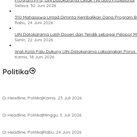
Program PPG, UIN Datokarama Cetak 796 Guru Profesional
Selasa, 30 Juni 2026
310 Mahasiswa Untad Diminta Kembalikan Dana Program Ber
Rabu, 24 Juni 2026
UIN Datokarama Latih Dosen dan Tendik sebagai Pelopor 
Senin, 22 Juni 2026
Wali Kota Palu Dukung UIN Datokarama Laksanakan Poros 
Kamis, 18 Juni 2026
Politika
Momentum Harlah PKB ke-28, Perempuan Bangsa Gelar Dua Agend
Di Headline, Politika
|
Kamis, 23 Juli 2026
Di Pelantikan PAN Sulteng, Gubernur Anwar Hafid Ajak Sinergi Op
Di Headline, Politika
|
Minggu, 5 Juli 2026
Rio Capella Gantikan Hadianto Rasyid Sebagai Ketua DPD Hanura
Di Headline, Politika
|
Rabu, 24 Juni 2026