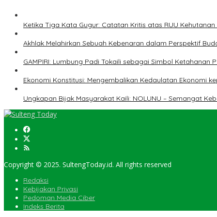
Ketika Tiga Kata Gugur: Catatan Kritis atas RUU Kehutana
Akhlak Melahirkan Sebuah Kebenaran dalam Perspektif Buda
GAMPIRI: Lumbung Padi Tokaili sebagai Simbol Ketahanan
Ekonomi Konstitusi: Mengembalikan Kedaulatan Ekonomi 
Ungkapan Bijak Masyarakat Kaili: NOLUNU – Semangat Ke
Copyright © 2025. SultengToday.id. All rights reserved
Redaksi
Kebijakan Privasi
Pedoman Media Ciber
Indeks Berita