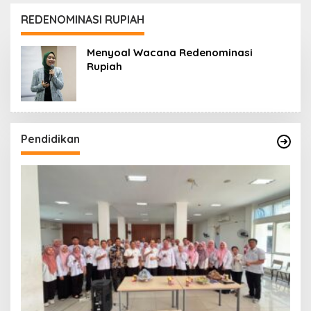
Koro dan Teluk Palu
untuk Mendukung
REDENOMINASI RUPIAH
Industri Teknologi
Masa Depan
Menyoal Wacana Redenominasi
Rupiah
Pendidikan