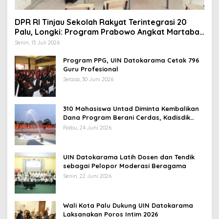
DPR RI Tinjau Sekolah Rakyat Terintegrasi 20
Palu, Longki: Program Prabowo Angkat Martabat
Anak Miskin
Senin, 13 Juli 2026
Program PPG, UIN Datokarama Cetak 796
Guru Profesional
Selasa, 30 Juni 2026
310 Mahasiswa Untad Diminta Kembalikan
Dana Program Berani Cerdas, Kadisdik
Sulteng: Tidak Boleh Terima Beasiswa
Rabu, 24 Juni 2026
Ganda
UIN Datokarama Latih Dosen dan Tendik
sebagai Pelopor Moderasi Beragama
Senin, 22 Juni 2026
Wali Kota Palu Dukung UIN Datokarama
Laksanakan Poros Intim 2026