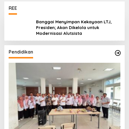
Koro dan Teluk Palu
untuk Mendukung
REE
Industri Teknologi
Masa Depan
Banggai Menyimpan Kekayaan LTJ,
Presiden; Akan Dikelola untuk
Modernisasi Alutsista
Pendidikan