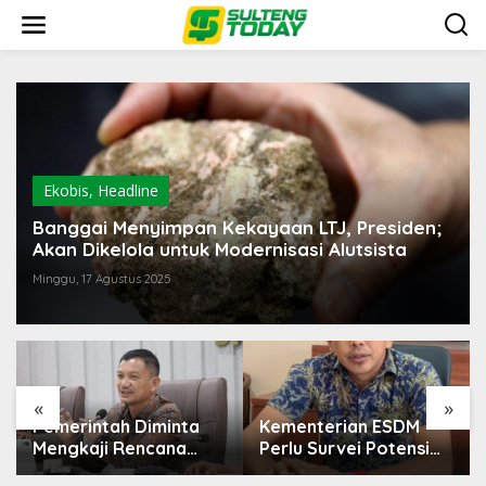
Lewati
ke
konten
Ekobis
,
Headline
Banggai Menyimpan Kekayaan LTJ, Presiden;
Akan Dikelola untuk Modernisasi Alutsista
Minggu, 17 Agustus 2025
«
»
Kementerian ESDM
Prof Hanief Ghafur:
Perlu Survei Potensi
Ketua Umum PBNU
Helium di Sesar Palu-
Harus Diseleksi Ahwa