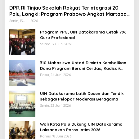
DPR RI Tinjau Sekolah Rakyat Terintegrasi 20
Palu, Longki: Program Prabowo Angkat Martabat
Anak Miskin
Senin, 13 Juli 2026
Program PPG, UIN Datokarama Cetak 796
Guru Profesional
Selasa, 30 Juni 2026
310 Mahasiswa Untad Diminta Kembalikan
Dana Program Berani Cerdas, Kadisdik
Sulteng: Tidak Boleh Terima Beasiswa
Rabu, 24 Juni 2026
Ganda
UIN Datokarama Latih Dosen dan Tendik
sebagai Pelopor Moderasi Beragama
Senin, 22 Juni 2026
Wali Kota Palu Dukung UIN Datokarama
Laksanakan Poros Intim 2026
Kamis, 18 Juni 2026