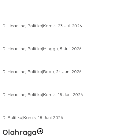
Momentum Harlah PKB ke-28, Perempuan Bangsa Gelar Dua
Agenda Akbar Perkuat Mesin Organisasi
Di Headline, Politika
|
Kamis, 23 Juli 2026
Di Pelantikan PAN Sulteng, Gubernur Anwar Hafid Ajak Sinergi
Optimalkan Potensi Daerah
Di Headline, Politika
|
Minggu, 5 Juli 2026
Rio Capella Gantikan Hadianto Rasyid Sebagai Ketua DPD
Hanura Sulteng
Di Headline, Politika
|
Rabu, 24 Juni 2026
DPW PKB Sulteng Sukses Gelar Muscab, Mustasyar Apresiasi
Kinerja Utat Bowo
Di Headline, Politika
|
Kamis, 18 Juni 2026
PSI Sulteng Peduli Korban Gempa 6,7 SR, Membumikan
Solidaritas, Meringankan Derita Rakyat
Di Politika
|
Kamis, 18 Juni 2026
Olahraga