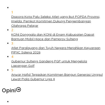
1
Dispora Kota Palu Seleksi Atlet yang Ikut POPDA Provinsi,
Imelda: Pemkot Komitmen Dukung Pengembangan
Olahraga Pelajar
2
KONI Donggala dan KONI di Enam Kabupaten Dapat
Bantuan Mobil Hiace dari Pemprov Sulteng
3
Atlet Paralayang dari Tujuh Negara Meriahkan Kejuaraan
PIPXC Salena 2026
4
Gubernur Sulteng Gandeng PGP untuk Mengelola
Lapangan Golf
5
Anwar Hafid Tegaskan Komitmen Bangun Generasi Unggul
Lewat Piala Gubernur Liga 4
Opini