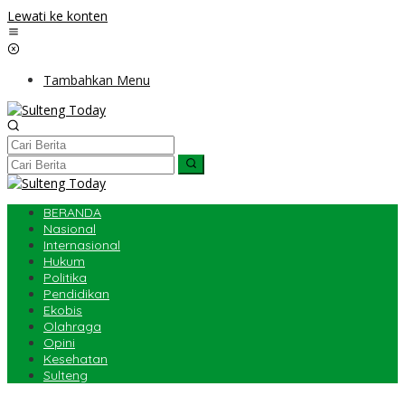
Lewati ke konten
Tambahkan Menu
BERANDA
Nasional
Internasional
Hukum
Politika
Pendidikan
Ekobis
Olahraga
Opini
Kesehatan
Sulteng