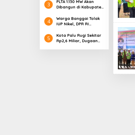
Rekor MURI, Ini
PLTA 1.130 MW Akan
3
Keunikan Arsitekturnya
Dibangun di Kabupaten
Sigi, PT. Befar
Evergreen Industri
Warga Banggai Tolak
4
Audiensi dengan
IUP Nikel, DPR RI
Gubernur Sulteng
Nyatakan Dukungan
Kota Palu Rugi Sekitar
5
Rp2,6 Miliar, Dugaan
Korupsi Dana BPHTB
Masuk Tahap
Penyidikan Kejari