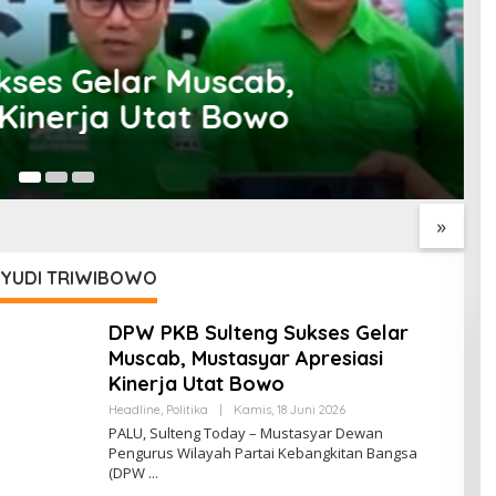
i, Bupati Buol Ajak Warga
Sa
anief Ghafur: Ketua
Jelang Muktamar Ke-35, AS
L
PBNU Harus
Hikam Ingatkan Evaluasi
S
ksi Ahwa
Total Hubungan NU dan
S
»
Kekuasaan
RYUDI TRIWIBOWO
DPW PKB Sulteng Sukses Gelar
Muscab, Mustasyar Apresiasi
Kinerja Utat Bowo
Oleh
Headline
,
Politika
|
Kamis, 18 Juni 2026
Sulteng
PALU, Sulteng Today – Mustasyar Dewan
Today
Pengurus Wilayah Partai Kebangkitan Bangsa
(DPW