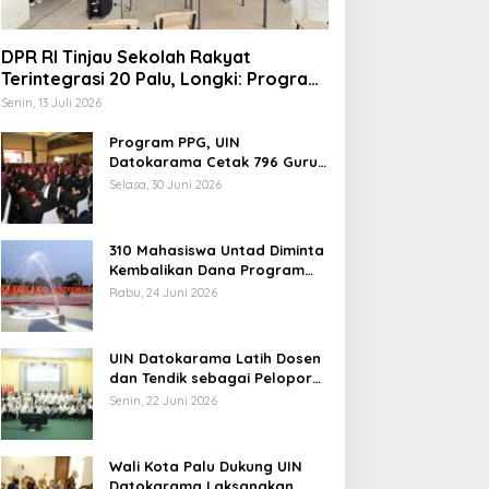
Headline
,
Sulteng
DPR RI Tinjau Sekolah Rakyat
Bupati Buol Lantik 11 Kepala O
Terintegrasi 20 Palu, Longki: Program
Prabowo Angkat Martabat Anak
Kerja Cepat dan Bersinergi
Senin, 13 Juli 2026
Miskin
Program PPG, UIN
btu, 16 Agustus 2025
indungi Hak Sipil, PKB
Pemerintah Diminta
Datokarama Cetak 796 Guru
Profesional
odorkan 8 Catatan RUU
Mengkaji Rencana
Selasa, 30 Juni 2026
iber
Kenaikan Gaji Kepala
Daerah
310 Mahasiswa Untad Diminta
Kembalikan Dana Program
Berani Cerdas, Kadisdik
Rabu, 24 Juni 2026
Sulteng: Tidak Boleh Terima
Beasiswa Ganda
UIN Datokarama Latih Dosen
dan Tendik sebagai Pelopor
Moderasi Beragama
Senin, 22 Juni 2026
Wali Kota Palu Dukung UIN
Datokarama Laksanakan