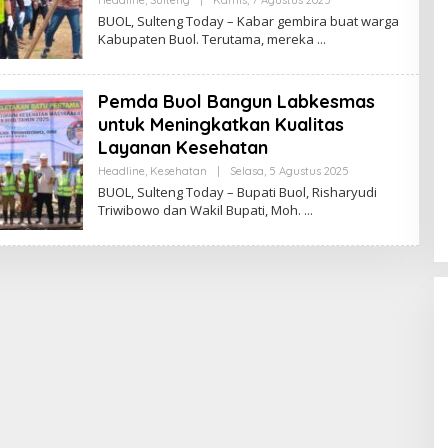
Sulteng
BUOL, Sulteng Today – Kabar gembira buat warga
Today
Kabupaten Buol. Terutama, mereka
Pemda Buol Bangun Labkesmas
untuk Meningkatkan Kualitas
Layanan Kesehatan
Oleh
Headline
,
Kesehatan
|
Selasa, 5 Agustus 2025
Sulteng
BUOL, Sulteng Today – Bupati Buol, Risharyudi
Today
Triwibowo dan Wakil Bupati, Moh.