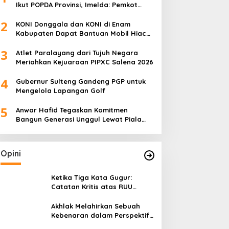
Ikut POPDA Provinsi, Imelda: Pemkot
Komitmen Dukung Pengembangan
2
Olahraga Pelajar
KONI Donggala dan KONI di Enam
Kabupaten Dapat Bantuan Mobil Hiace
dari Pemprov Sulteng
3
Atlet Paralayang dari Tujuh Negara
Meriahkan Kejuaraan PIPXC Salena 2026
4
Gubernur Sulteng Gandeng PGP untuk
Mengelola Lapangan Golf
5
Anwar Hafid Tegaskan Komitmen
Bangun Generasi Unggul Lewat Piala
Gubernur Liga 4
Opini
Ketika Tiga Kata Gugur:
Catatan Kritis atas RUU
Kehutanan yang Melupakan
Falsafah Hidup
Akhlak Melahirkan Sebuah
Kebenaran dalam Perspektif
Budaya Kaili