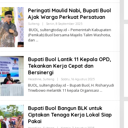
Peringati Maulid Nabi, Bupati Buol
Ajak Warga Perkuat Persatuan
Oleh
Sulteng
|
Senin, 8 September 2025
Sulteng
BUOL, sultengtoday.id – Pemerintah Kabupaten
Today
(Pemkab) Buol bersama Majelis Talim Washotia,
dan
Bupati Buol Lantik 11 Kepala OPD,
Tekankan Kerja Cepat dan
Momentum Harlah PKB ke-28,
Bersinergi
Perempuan Bangsa Gelar Dua
Oleh
Agenda Akbar Perkuat Mesin
Headline
,
Sulteng
|
Sabtu, 16 Agustus 2025
Di Headline, Politika
|
Kamis, 23 Juli 2026
Sulteng
BUOL, sultengtoday.id – Bupati Buol, H. Risharyudi
Organisasi
Today
Triwibowo melantik 11 kepala Organisasi
Bupati Buol Bangun BLK untuk
Ciptakan Tenaga Kerja Lokal Siap
Pakai
Oleh
Headline
,
Sulteng
|
Kamis, 7 Agustus 2025