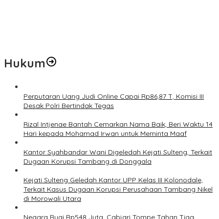
Jelang Muktamar Ke-35, AS Hikam Ingatkan Evaluasi Total
Hubungan NU dan Kekuasaan
Lindungi Hak Sipil, PKB Sodorkan 8 Catatan RUU Siber
Hukum
Perputaran Uang Judi Online Capai Rp86,87 T, Komisi III
Desak Polri Bertindak Tegas
Rizal Intjenae Bantah Cemarkan Nama Baik, Beri Waktu 14
Hari kepada Mohamad Irwan untuk Meminta Maaf
Kantor Syahbandar Wani Digeledah Kejati Sulteng, Terkait
Dugaan Korupsi Tambang di Donggala
Kejati Sulteng Geledah Kantor UPP Kelas III Kolonodale,
Terkait Kasus Dugaan Korupsi Perusahaan Tambang Nikel
di Morowali Utara
Negara Rugi Rp548 Juta, Cabjari Tompe Tahan Tiga