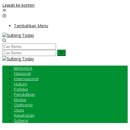
Lewati ke konten
Tambahkan Menu
BERANDA
Nasional
Internasional
Hukum
Politika
Pendidikan
Ekobis
Olahraga
Opini
Kesehatan
Sulteng