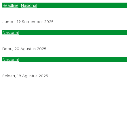
Headline
,
Nasional
Sistem Baru LMKN: Royalti Musik Transparan, Adil dan Tepat
Sasaran
Jumat, 19 September 2025
Nasional
Terkait Polemik Royalti Musik, Ini Usulan Konkret dari Pengamat
Kebijakan Publik…..
Rabu, 20 Agustus 2025
Nasional
Kisruh Royalti Karya Musik, Komisi XIII DPR Dukung Menkum
Perintahkan Audit LMKN & LMK
Selasa, 19 Agustus 2025
Pemerintah Diminta Mengkaji Rencana Kenaikan Gaji Kepala
Daerah
Kementerian ESDM Perlu Survei Potensi Helium di Sesar Palu-
Koro dan Teluk Palu untuk Mendukung Industri Teknologi Masa
Depan
Prof Hanief Ghafur: Ketua Umum PBNU Harus Diseleksi Ahwa