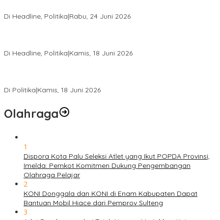
Hanura Sulteng
Di Headline, Politika
|
Rabu, 24 Juni 2026
DPW PKB Sulteng Sukses Gelar Muscab, Mustasyar Apresiasi
Kinerja Utat Bowo
Di Headline, Politika
|
Kamis, 18 Juni 2026
PSI Sulteng Peduli Korban Gempa 6,7 SR, Membumikan
Solidaritas, Meringankan Derita Rakyat
Di Politika
|
Kamis, 18 Juni 2026
Olahraga
1
Dispora Kota Palu Seleksi Atlet yang Ikut POPDA Provinsi,
Imelda: Pemkot Komitmen Dukung Pengembangan
Olahraga Pelajar
2
KONI Donggala dan KONI di Enam Kabupaten Dapat
Bantuan Mobil Hiace dari Pemprov Sulteng
3