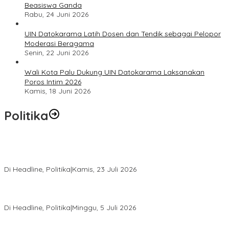
Beasiswa Ganda
Rabu, 24 Juni 2026
UIN Datokarama Latih Dosen dan Tendik sebagai Pelopor
Moderasi Beragama
Senin, 22 Juni 2026
Wali Kota Palu Dukung UIN Datokarama Laksanakan
Poros Intim 2026
Kamis, 18 Juni 2026
Politika
Momentum Harlah PKB ke-28, Perempuan Bangsa Gelar Dua
Agenda Akbar Perkuat Mesin Organisasi
Di Headline, Politika
|
Kamis, 23 Juli 2026
Di Pelantikan PAN Sulteng, Gubernur Anwar Hafid Ajak Sinergi
Optimalkan Potensi Daerah
Di Headline, Politika
|
Minggu, 5 Juli 2026
Rio Capella Gantikan Hadianto Rasyid Sebagai Ketua DPD