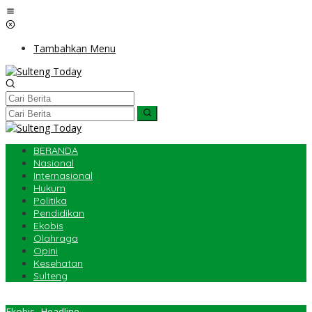
Lewati
ke
konten
Tambahkan Menu
BERANDA
Nasional
Internasional
Hukum
Politika
Pendidikan
Ekobis
Olahraga
Opini
Kesehatan
Sulteng
Ekobis
,
Headline