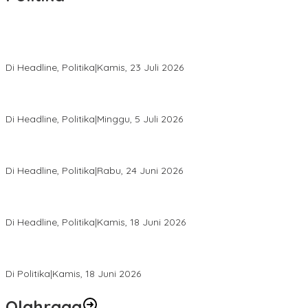
Momentum Harlah PKB ke-28, Perempuan Bangsa Gelar Dua
Agenda Akbar Perkuat Mesin Organisasi
Di Headline, Politika
|
Kamis, 23 Juli 2026
Di Pelantikan PAN Sulteng, Gubernur Anwar Hafid Ajak Sinergi
Optimalkan Potensi Daerah
Di Headline, Politika
|
Minggu, 5 Juli 2026
Rio Capella Gantikan Hadianto Rasyid Sebagai Ketua DPD
Hanura Sulteng
Di Headline, Politika
|
Rabu, 24 Juni 2026
DPW PKB Sulteng Sukses Gelar Muscab, Mustasyar Apresiasi
Kinerja Utat Bowo
Di Headline, Politika
|
Kamis, 18 Juni 2026
PSI Sulteng Peduli Korban Gempa 6,7 SR, Membumikan
Solidaritas, Meringankan Derita Rakyat
Di Politika
|
Kamis, 18 Juni 2026
Olahraga