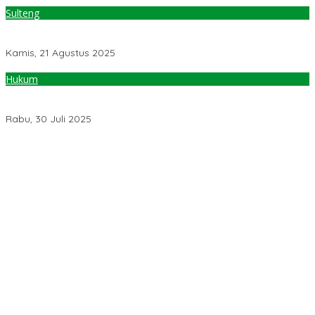
Sulteng
Wakil Wali Kota & DPRD Palu Temui Direktur Dana Transfer
Kemenkeu, Terkait DBH SDA
Kamis, 21 Agustus 2025
Hukum
Negara Ditaksir Rugi Rp200 Triliun, Walhi Laporkan 29 Korporasi
ke Kejagung
Rabu, 30 Juli 2025
Jelang Muktamar Ke-35, Komisi Organisasi NU Usulkan
Perubahan Aturan Main demi Bersihkan Politik Uang
Temuan 6 Juta Data Ganda Penerima MBG, Komisi IX: Tindak
Lanjuti
Pemerintah Diminta Mengkaji Rencana Kenaikan Gaji Kepala
Daerah
Kementerian ESDM Perlu Survei Potensi Helium di Sesar Palu-
Koro dan Teluk Palu untuk Mendukung Industri Teknologi Masa
Depan