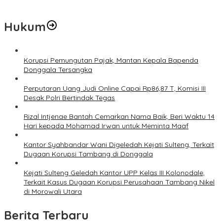
Prof Hanief Ghafur: Ketua Umum PBNU Harus Diseleksi Ahwa
Hukum
Korupsi Pemungutan Pajak, Mantan Kepala Bapenda
Donggala Tersangka
Perputaran Uang Judi Online Capai Rp86,87 T, Komisi III
Desak Polri Bertindak Tegas
Rizal Intjenae Bantah Cemarkan Nama Baik, Beri Waktu 14
Hari kepada Mohamad Irwan untuk Meminta Maaf
Kantor Syahbandar Wani Digeledah Kejati Sulteng, Terkait
Dugaan Korupsi Tambang di Donggala
Kejati Sulteng Geledah Kantor UPP Kelas III Kolonodale,
Terkait Kasus Dugaan Korupsi Perusahaan Tambang Nikel
di Morowali Utara
Berita Terbaru