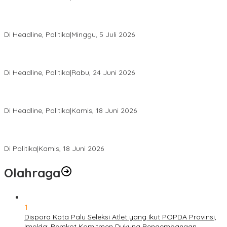
Di Pelantikan PAN Sulteng, Gubernur Anwar Hafid Ajak Sinergi
Optimalkan Potensi Daerah
Di Headline, Politika
|
Minggu, 5 Juli 2026
Rio Capella Gantikan Hadianto Rasyid Sebagai Ketua DPD
Hanura Sulteng
Di Headline, Politika
|
Rabu, 24 Juni 2026
DPW PKB Sulteng Sukses Gelar Muscab, Mustasyar Apresiasi
Kinerja Utat Bowo
Di Headline, Politika
|
Kamis, 18 Juni 2026
PSI Sulteng Peduli Korban Gempa 6,7 SR, Membumikan
Solidaritas, Meringankan Derita Rakyat
Di Politika
|
Kamis, 18 Juni 2026
Olahraga
1
Dispora Kota Palu Seleksi Atlet yang Ikut POPDA Provinsi,
Imelda: Pemkot Komitmen Dukung Pengembangan