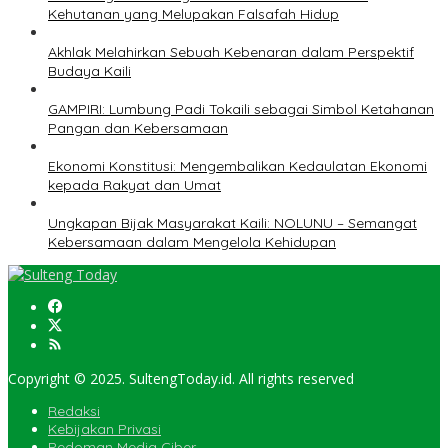
Kehutanan yang Melupakan Falsafah Hidup
Akhlak Melahirkan Sebuah Kebenaran dalam Perspektif
Budaya Kaili
GAMPIRI: Lumbung Padi Tokaili sebagai Simbol Ketahanan
Pangan dan Kebersamaan
Ekonomi Konstitusi: Mengembalikan Kedaulatan Ekonomi
kepada Rakyat dan Umat
Ungkapan Bijak Masyarakat Kaili: NOLUNU – Semangat
Kebersamaan dalam Mengelola Kehidupan
Copyright © 2025. SultengToday.id. All rights reserved
Redaksi
Kebijakan Privasi
Pedoman Media Ciber