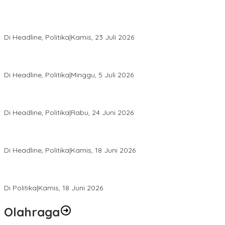
Momentum Harlah PKB ke-28, Perempuan Bangsa Gelar Dua
Agenda Akbar Perkuat Mesin Organisasi
Di Headline, Politika
|
Kamis, 23 Juli 2026
Di Pelantikan PAN Sulteng, Gubernur Anwar Hafid Ajak Sinergi
Optimalkan Potensi Daerah
Di Headline, Politika
|
Minggu, 5 Juli 2026
Rio Capella Gantikan Hadianto Rasyid Sebagai Ketua DPD
Hanura Sulteng
Di Headline, Politika
|
Rabu, 24 Juni 2026
DPW PKB Sulteng Sukses Gelar Muscab, Mustasyar Apresiasi
Kinerja Utat Bowo
Di Headline, Politika
|
Kamis, 18 Juni 2026
PSI Sulteng Peduli Korban Gempa 6,7 SR, Membumikan
Solidaritas, Meringankan Derita Rakyat
Di Politika
|
Kamis, 18 Juni 2026
Olahraga