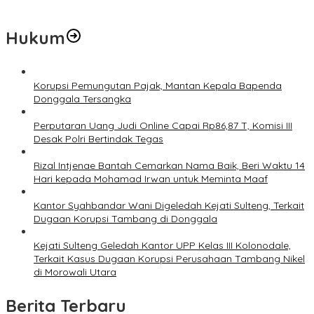
Prof Hanief Ghafur: Ketua Umum PBNU Harus Diseleksi Ahwa
Hukum
Korupsi Pemungutan Pajak, Mantan Kepala Bapenda
Donggala Tersangka
Perputaran Uang Judi Online Capai Rp86,87 T, Komisi III
Desak Polri Bertindak Tegas
Rizal Intjenae Bantah Cemarkan Nama Baik, Beri Waktu 14
Hari kepada Mohamad Irwan untuk Meminta Maaf
Kantor Syahbandar Wani Digeledah Kejati Sulteng, Terkait
Dugaan Korupsi Tambang di Donggala
Kejati Sulteng Geledah Kantor UPP Kelas III Kolonodale,
Terkait Kasus Dugaan Korupsi Perusahaan Tambang Nikel
di Morowali Utara
Berita Terbaru