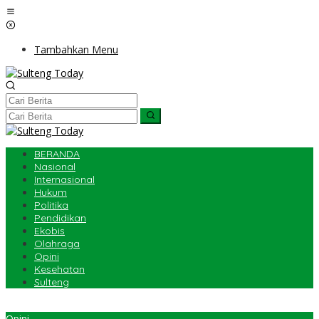
Lewati
ke
konten
Tambahkan Menu
BERANDA
Nasional
Internasional
Hukum
Politika
Pendidikan
Ekobis
Olahraga
Opini
Kesehatan
Sulteng
Opini