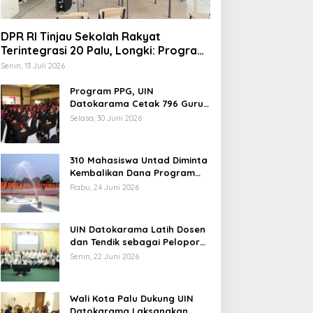
DPR RI Tinjau Sekolah Rakyat
Terintegrasi 20 Palu, Longki: Program
Prabowo Angkat Martabat Anak
Senin, 13 Juli 2026
Miskin
Program PPG, UIN
Datokarama Cetak 796 Guru
Profesional
Selasa, 30 Juni 2026
310 Mahasiswa Untad Diminta
Kembalikan Dana Program
Berani Cerdas, Kadisdik
Rabu, 24 Juni 2026
Sulteng: Tidak Boleh Terima
indungi Hak Sipil, PKB
Pemerintah Diminta
Beasiswa Ganda
odorkan 8 Catatan RUU
Mengkaji Rencana
UIN Datokarama Latih Dosen
iber
Kenaikan Gaji Kepala
dan Tendik sebagai Pelopor
Daerah
Moderasi Beragama
Senin, 22 Juni 2026
Wali Kota Palu Dukung UIN
Datokarama Laksanakan