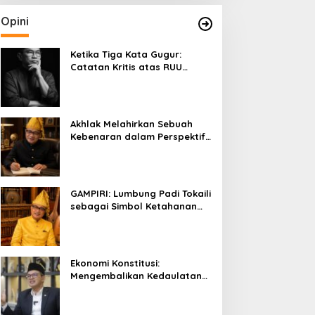
Opini
Ketika Tiga Kata Gugur:
Catatan Kritis atas RUU
Kehutanan yang Melupakan
Falsafah Hidup
Akhlak Melahirkan Sebuah
Kebenaran dalam Perspektif
Budaya Kaili
GAMPIRI: Lumbung Padi Tokaili
sebagai Simbol Ketahanan
Pangan dan Kebersamaan
Ekonomi Konstitusi:
Mengembalikan Kedaulatan
Ekonomi kepada Rakyat dan
Umat