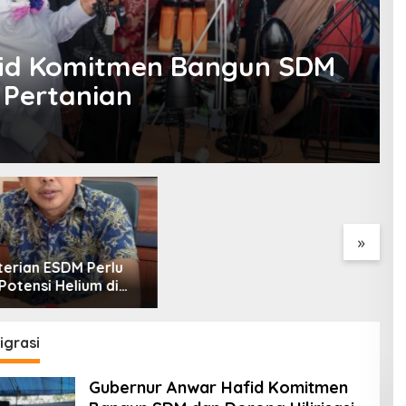
fid Komitmen Bangun SDM
i Pertanian
anief Ghafur: Ketua
Jelang Muktamar Ke-35, AS
PBNU Harus
Hikam Ingatkan Evaluasi
ksi Ahwa
Total Hubungan NU dan
Kekuasaan
»
L
S
S
igrasi
Gubernur Anwar Hafid Komitmen