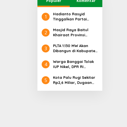
Populer
Komentar
Hadianto Rasyid
1
Tinggalkan Partai
Hanura setelah 18
Tahun Mengabdi
Masjid Raya Baitul
2
Khairaat Provinsi
Sulteng Mendapat
Rekor MURI, Ini
PLTA 1.130 MW Akan
3
Keunikan Arsitekturnya
Dibangun di Kabupaten
Sigi, PT. Befar
Evergreen Industri
Warga Banggai Tolak
4
Audiensi dengan
IUP Nikel, DPR RI
Gubernur Sulteng
Nyatakan Dukungan
Kota Palu Rugi Sekitar
5
Rp2,6 Miliar, Dugaan
Korupsi Dana BPHTB
Masuk Tahap
Penyidikan Kejari