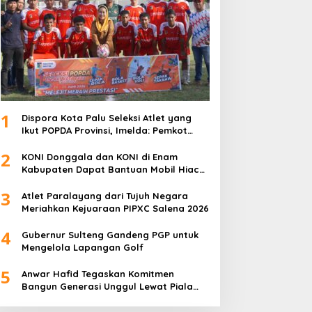
1
Dispora Kota Palu Seleksi Atlet yang
Ikut POPDA Provinsi, Imelda: Pemkot
Komitmen Dukung Pengembangan
2
Olahraga Pelajar
KONI Donggala dan KONI di Enam
Kabupaten Dapat Bantuan Mobil Hiace
dari Pemprov Sulteng
3
Atlet Paralayang dari Tujuh Negara
Meriahkan Kejuaraan PIPXC Salena 2026
4
Gubernur Sulteng Gandeng PGP untuk
Mengelola Lapangan Golf
5
Anwar Hafid Tegaskan Komitmen
Bangun Generasi Unggul Lewat Piala
Gubernur Liga 4