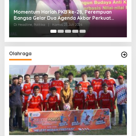
an
Di Pelantikan PAN Sulteng, Gubernur Anwar
t
Hafid Ajak Sinergi Optimalkan Potensi Daerah
Di Headline, Politika
|
Minggu, 5 Juli 2026
Olahraga