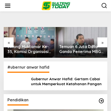
Memperkuat Ketahanan Pangan
Lewati
ke
Minggu, 7 Desember 2025
konten
«
»
Temuan 6 Juta Data
Pemerintah Diminta
Ganda Penerima MBG,
Mengkaji Rencana
Komisi IX: Tindak
Kenaikan Gaji Kepala
Lanjuti
Daerah
#ubernur anwar hafid
Gubernur Anwar Hafid: Gertam Cabai
untuk Memperkuat Ketahanan Pangan
Pendidikan