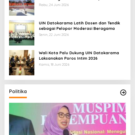
Sulteng: Tidak Boleh Terima Beasiswa
Rabu, 24 Juni 2026
Ganda
UIN Datokarama Latih Dosen dan Tendik
sebagai Pelopor Moderasi Beragama
Senin, 22 Juni 2026
Wali Kota Palu Dukung UIN Datokarama
Laksanakan Poros Intim 2026
Kamis, 18 Juni 2026
Politika