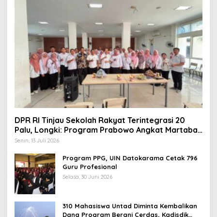
DPR RI Tinjau Sekolah Rakyat Terintegrasi 20
Palu, Longki: Program Prabowo Angkat Martabat
Anak Miskin
Senin, 13 Juli 2026
Program PPG, UIN Datokarama Cetak 796
Guru Profesional
Selasa, 30 Juni 2026
310 Mahasiswa Untad Diminta Kembalikan
Dana Program Berani Cerdas, Kadisdik