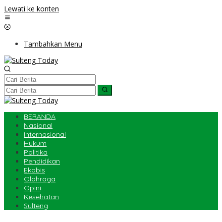
Lewati ke konten
Tambahkan Menu
BERANDA
Nasional
Internasional
Hukum
Politika
Pendidikan
Ekobis
Olahraga
Opini
Kesehatan
Sulteng