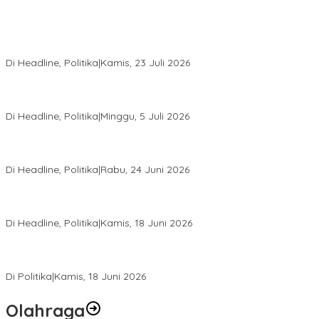
Momentum Harlah PKB ke-28, Perempuan Bangsa Gelar Dua
Agenda Akbar Perkuat Mesin Organisasi
Di Headline, Politika
|
Kamis, 23 Juli 2026
Di Pelantikan PAN Sulteng, Gubernur Anwar Hafid Ajak Sinergi
Optimalkan Potensi Daerah
Di Headline, Politika
|
Minggu, 5 Juli 2026
Rio Capella Gantikan Hadianto Rasyid Sebagai Ketua DPD
Hanura Sulteng
Di Headline, Politika
|
Rabu, 24 Juni 2026
DPW PKB Sulteng Sukses Gelar Muscab, Mustasyar Apresiasi
Kinerja Utat Bowo
Di Headline, Politika
|
Kamis, 18 Juni 2026
PSI Sulteng Peduli Korban Gempa 6,7 SR, Membumikan
Solidaritas, Meringankan Derita Rakyat
Di Politika
|
Kamis, 18 Juni 2026
Olahraga