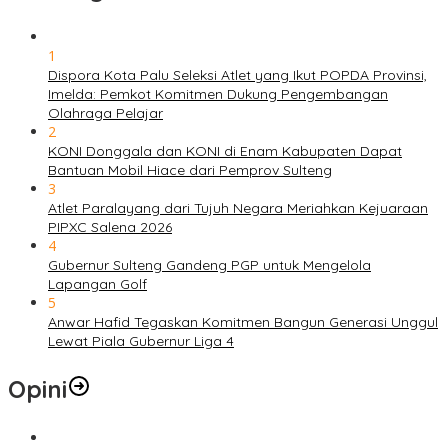
1
Dispora Kota Palu Seleksi Atlet yang Ikut POPDA Provinsi,
Imelda: Pemkot Komitmen Dukung Pengembangan
Olahraga Pelajar
2
KONI Donggala dan KONI di Enam Kabupaten Dapat
Bantuan Mobil Hiace dari Pemprov Sulteng
3
Atlet Paralayang dari Tujuh Negara Meriahkan Kejuaraan
PIPXC Salena 2026
4
Gubernur Sulteng Gandeng PGP untuk Mengelola
Lapangan Golf
5
Anwar Hafid Tegaskan Komitmen Bangun Generasi Unggul
Lewat Piala Gubernur Liga 4
Opini