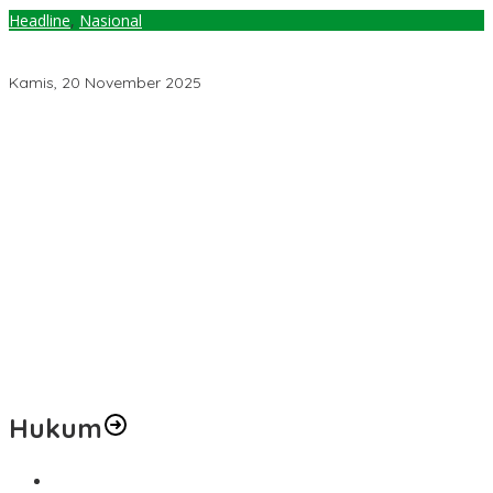
Headline
,
Nasional
Menteri Transmigrasi Kunker ke Sulteng, Tinjau Lokasi
Pembangunan Kampus Patriot di Sigi
Kamis, 20 November 2025
Pemerintah Diminta Mengkaji Rencana Kenaikan Gaji Kepala
Daerah
Kementerian ESDM Perlu Survei Potensi Helium di Sesar Palu-
Koro dan Teluk Palu untuk Mendukung Industri Teknologi Masa
Depan
Prof Hanief Ghafur: Ketua Umum PBNU Harus Diseleksi Ahwa
Jelang Muktamar Ke-35, AS Hikam Ingatkan Evaluasi Total
Hubungan NU dan Kekuasaan
Lindungi Hak Sipil, PKB Sodorkan 8 Catatan RUU Siber
Hukum