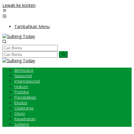
Lewati ke konten
Tambahkan Menu
BERANDA
Nasional
Internasional
Hukum
Politika
Pendidikan
Ekobis
Olahraga
Opini
Kesehatan
Sulteng