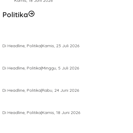
Kamis, 18 Juni 2026
Politika
Momentum Harlah PKB ke-28, Perempuan Bangsa Gelar Dua
Agenda Akbar Perkuat Mesin Organisasi
Di Headline, Politika
|
Kamis, 23 Juli 2026
Di Pelantikan PAN Sulteng, Gubernur Anwar Hafid Ajak Sinergi
Optimalkan Potensi Daerah
Di Headline, Politika
|
Minggu, 5 Juli 2026
Rio Capella Gantikan Hadianto Rasyid Sebagai Ketua DPD
Hanura Sulteng
Di Headline, Politika
|
Rabu, 24 Juni 2026
DPW PKB Sulteng Sukses Gelar Muscab, Mustasyar Apresiasi
Kinerja Utat Bowo
Di Headline, Politika
|
Kamis, 18 Juni 2026
PSI Sulteng Peduli Korban Gempa 6,7 SR, Membumikan
Solidaritas, Meringankan Derita Rakyat