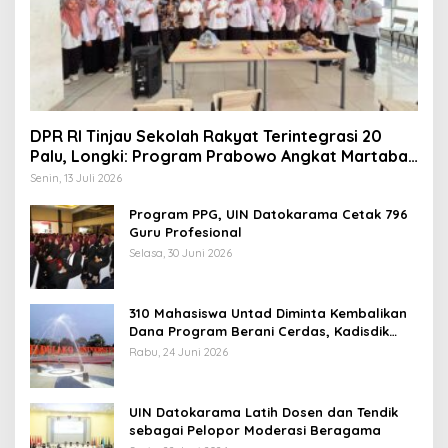
DPR RI Tinjau Sekolah Rakyat Terintegrasi 20
Palu, Longki: Program Prabowo Angkat Martabat
Anak Miskin
Senin, 13 Juli 2026
Program PPG, UIN Datokarama Cetak 796
Guru Profesional
Selasa, 30 Juni 2026
310 Mahasiswa Untad Diminta Kembalikan
Dana Program Berani Cerdas, Kadisdik
Sulteng: Tidak Boleh Terima Beasiswa
Rabu, 24 Juni 2026
Ganda
UIN Datokarama Latih Dosen dan Tendik
sebagai Pelopor Moderasi Beragama