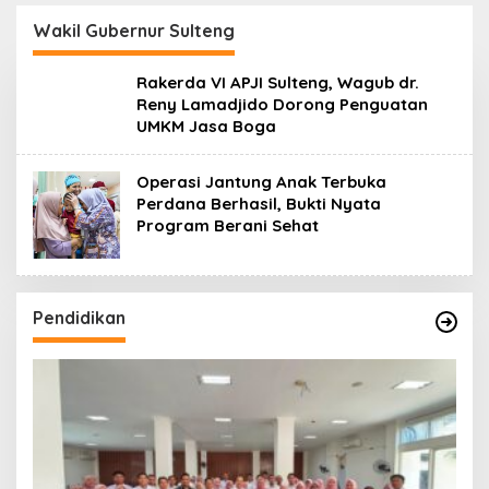
Koro dan Teluk Palu
untuk Mendukung
Wakil Gubernur Sulteng
Industri Teknologi
Masa Depan
Rakerda VI APJI Sulteng, Wagub dr.
Reny Lamadjido Dorong Penguatan
UMKM Jasa Boga
Operasi Jantung Anak Terbuka
Perdana Berhasil, Bukti Nyata
Program Berani Sehat
Pendidikan