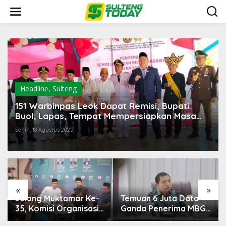
Lewati
ke
konten
Headline
,
Sulteng
151 Warbinpas Leok Dapat Remisi, Bupati
Buol; Lapas, Tempat Mempersiapkan Masa
Depan
Senin, 18 Agustus 2025
«
»
Temuan 6 Juta Data
Pemerintah Diminta
Ganda Penerima MBG,
Mengkaji Rencana
Komisi IX: Tindak
Kenaikan Gaji Kepala