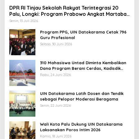
DPR RI Tinjau Sekolah Rakyat Terintegrasi 20
Palu, Longki: Program Prabowo Angkat Martabat
Anak Miskin
Senin, 13 Juli 2026
Program PPG, UIN Datokarama Cetak 796
Guru Profesional
Selasa, 30 Juni 2026
310 Mahasiswa Untad Diminta Kembalikan
Dana Program Berani Cerdas, Kadisdik
Sulteng: Tidak Boleh Terima Beasiswa
Rabu, 24 Juni 2026
Ganda
UIN Datokarama Latih Dosen dan Tendik
sebagai Pelopor Moderasi Beragama
Senin, 22 Juni 2026
Wali Kota Palu Dukung UIN Datokarama
Laksanakan Poros Intim 2026
Kamis, 18 Juni 2026