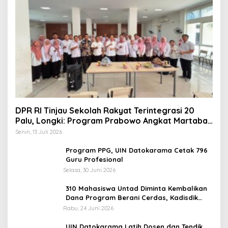
DPR RI Tinjau Sekolah Rakyat Terintegrasi 20
Palu, Longki: Program Prabowo Angkat Martabat
Anak Miskin
Senin, 13 Juli 2026
Program PPG, UIN Datokarama Cetak 796
Guru Profesional
Selasa, 30 Juni 2026
310 Mahasiswa Untad Diminta Kembalikan
Dana Program Berani Cerdas, Kadisdik
Sulteng: Tidak Boleh Terima Beasiswa
Rabu, 24 Juni 2026
Ganda
UIN Datokarama Latih Dosen dan Tendik