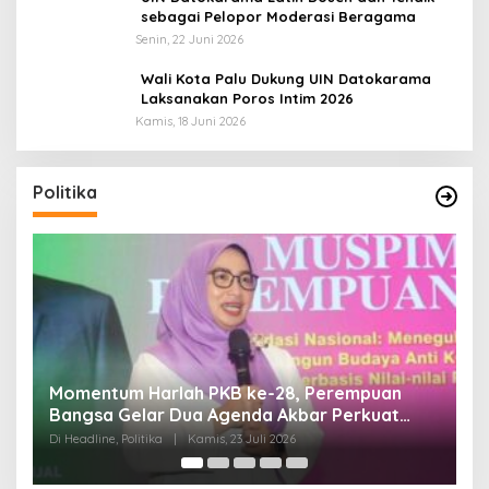
sebagai Pelopor Moderasi Beragama
Senin, 22 Juni 2026
Wali Kota Palu Dukung UIN Datokarama
Laksanakan Poros Intim 2026
Kamis, 18 Juni 2026
Politika
Momentum Harlah PKB ke-28, Perempuan
D
Bangsa Gelar Dua Agenda Akbar Perkuat
H
Mesin Organisasi
Di Headline, Politika
|
Kamis, 23 Juli 2026
Di 